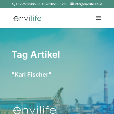
+622273518599, +6281122333715
info@envilife.co.id
Tag Artikel
"Karl Fischer"