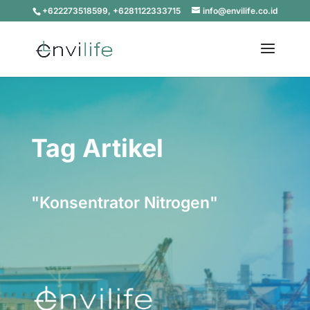
+622273518599, +6281122333715
info@envilife.co.id
Tag Artikel
"Konsentrator Nitrogen"