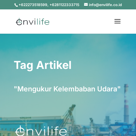
+622273518599, +6281122333715
info@envilife.co.id
Tag Artikel
"Mengukur Kelembaban Udara"