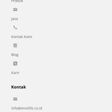
Produk

Jasa

Kontak Kami

Blog

Karir
Kontak

info@envilife.co.id