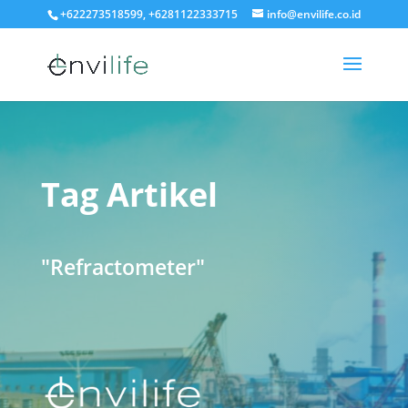
+622273518599, +6281122333715
info@envilife.co.id
Tag Artikel
"Refractometer"