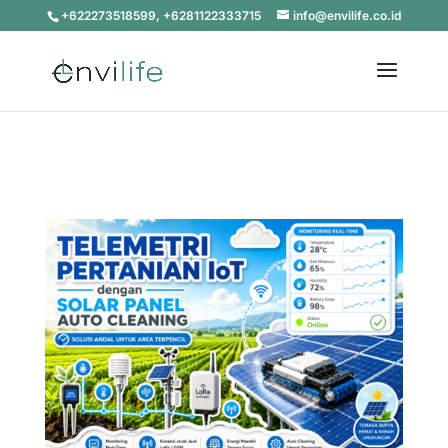
+622273518599, +6281122333715
info@envilife.co.id