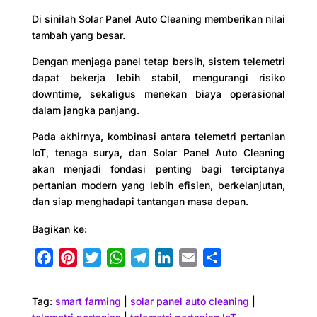
Di sinilah Solar Panel Auto Cleaning memberikan nilai
tambah yang besar.
Dengan menjaga panel tetap bersih, sistem telemetri
dapat bekerja lebih stabil, mengurangi risiko
downtime, sekaligus menekan biaya operasional
dalam jangka panjang.
Pada akhirnya, kombinasi antara telemetri pertanian
IoT, tenaga surya, dan Solar Panel Auto Cleaning
akan menjadi fondasi penting bagi terciptanya
pertanian modern yang lebih efisien, berkelanjutan,
dan siap menghadapi tantangan masa depan.
Bagikan ke:
F
P
T
W
T
L
E
S
a
i
w
h
e
i
m
h
c
n
i
a
l
n
a
a
Tag:
smart farming
|
solar panel auto cleaning
|
e
t
t
t
e
k
i
r