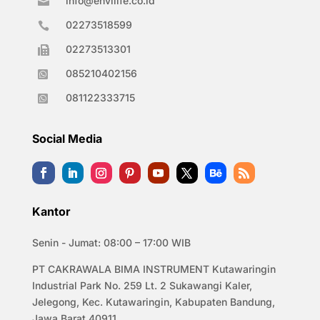
info@envilife.co.id

02273518599

02273513301

085210402156

081122333715

Social Media
Kantor
Senin - Jumat: 08:00 – 17:00 WIB
PT CAKRAWALA BIMA INSTRUMENT Kutawaringin
Industrial Park No. 259 Lt. 2 Sukawangi Kaler,
Jelegong, Kec. Kutawaringin, Kabupaten Bandung,
Jawa Barat 40911