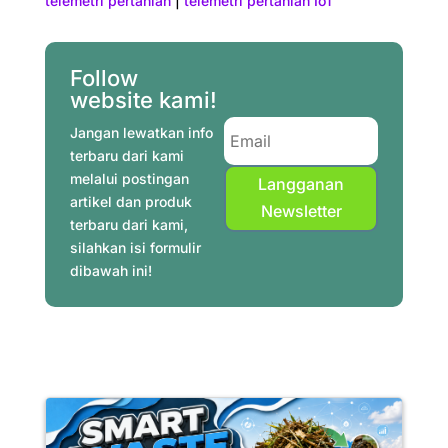
telemetri pertanian
|
telemetri pertanian IoT
b
e
t
s
g
e
l
e
o
r
e
A
r
d
o
e
r
p
a
I
Follow
website kami!
k
s
p
m
n
t
Jangan lewatkan info
terbaru dari kami
melalui postingan
Langganan
artikel dan produk
Newsletter
terbaru dari kami,
silahkan isi formulir
dibawah ini!