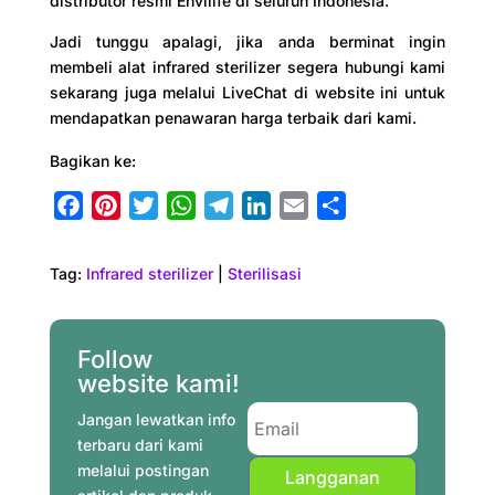
distributor resmi Envilife di seluruh Indonesia.
Jadi tunggu apalagi, jika anda berminat ingin
membeli alat infrared sterilizer segera hubungi kami
sekarang juga melalui LiveChat di website ini untuk
mendapatkan penawaran harga terbaik dari kami.
Bagikan ke:
F
P
T
W
T
L
E
S
a
i
w
h
e
i
m
h
c
n
i
a
l
n
a
a
Tag:
Infrared sterilizer
|
Sterilisasi
e
t
t
t
e
k
i
r
b
e
t
s
g
e
l
e
o
r
e
A
r
d
Follow
o
e
r
p
a
I
website kami!
k
s
p
m
n
Jangan lewatkan info
t
terbaru dari kami
melalui postingan
Langganan