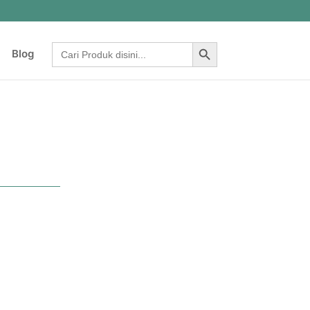
Search Button
Search
Blog
for:
t