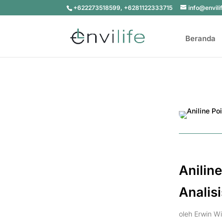
+622273518599, +6281122333715
info@envili
Beranda
Aniline
Analis
oleh
Erwin Wi