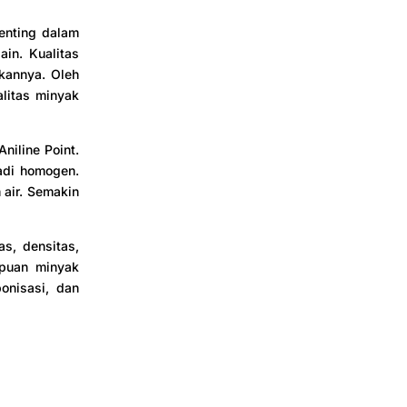
enting dalam
lain. Kualitas
kannya. Oleh
alitas minyak
niline Point.
adi homogen.
 air. Semakin
as, densitas,
ampuan minyak
onisasi, dan