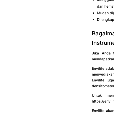
dan hemat
Mudah dig
Dilengkapi
Bagaima
Instrum
Jika Anda t
mendapatkan
Envilife adal
menyediakan 
Envilife jug
densitometer,
Untuk mem
https://envil
Envilife ak