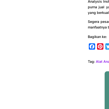
Analysis Ins
purna jual y
yang berkual
Segera pesan
manfaatnya b
Bagikan ke:
F
P
a
i
c
n
Tag:
Alat An
e
t
b
e
o
r
o
e
k
s
t