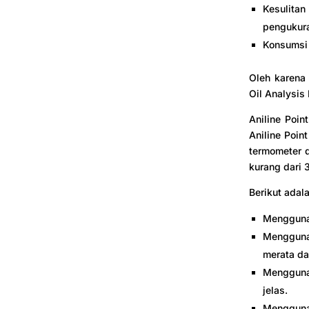
Kesulita
pengukur
Konsumsi 
Oleh karena 
Oil Analysis 
Aniline Poin
Aniline Poin
termometer d
kurang dari 
Berikut adal
Menggunak
Mengguna
merata da
Mengguna
jelas.
Mengguna