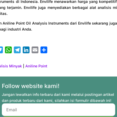
truments di Indonesia. Envilife menawarkan harga yang kompetiti
ang terjamin. Envilife juga menyediakan berbagai alat analisis m
itas.
 Aniline Point Oil Analysis Instruments dari Envilife sekarang jug
agi industri Anda.
T
W
T
L
E
S
w
h
e
i
m
h
i
a
l
n
a
a
alisis Minyak
|
Aniline Point
t
t
e
k
i
r
t
s
g
e
l
e
e
A
r
d
Follow website kami!
r
p
a
I
Jangan lewatkan info terbaru dari kami melalui postingan artikel
p
m
n
dan produk terbaru dari kami, silahkan isi formulir dibawah ini!