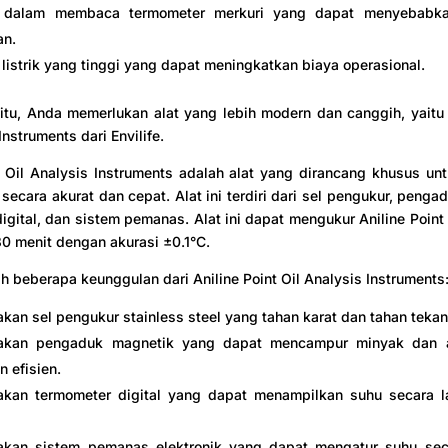
n dalam membaca termometer merkuri yang dapat menyebabka
an.
listrik yang tinggi yang dapat meningkatkan biaya operasional.
itu, Anda memerlukan alat yang lebih modern dan canggih, yaitu 
Instruments dari Envilife.
t Oil Analysis Instruments adalah alat yang dirancang khusus u
t secara akurat dan cepat. Alat ini terdiri dari sel pengukur, penga
igital, dan sistem pemanas. Alat ini dapat mengukur Aniline Poin
30 menit dengan akurasi ±0.1°C.
ah beberapa keunggulan dari Aniline Point Oil Analysis Instruments
an sel pengukur stainless steel yang tahan karat dan tahan tekan
kan pengaduk magnetik yang dapat mencampur minyak dan an
n efisien.
kan termometer digital yang dapat menampilkan suhu secara 
kan sistem pemanas elektronik yang dapat mengatur suhu sec