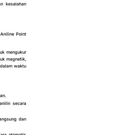
n kesalahan
Aniline Point
ntuk mengukur
duk magnetik,
t dalam waktu
:
an.
ilin secara
langsung dan
ara otomatis