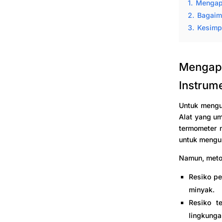
1.
Mengapa
2.
Bagaima
3.
Kesimp
Mengapa
Instrum
Untuk menguk
Alat yang u
termometer m
untuk mengu
Namun, metod
Resiko p
minyak.
Resiko t
lingkunga