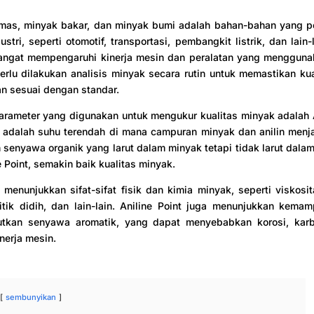
mas, minyak bakar, dan minyak bumi adalah bahan-bahan yang p
stri, seperti otomotif, transportasi, pembangkit listrik, dan lain-
sangat mempengaruhi kinerja mesin dan peralatan yang mengguna
perlu dilakukan analisis minyak secara rutin untuk memastikan ku
an sesuai dengan standar.
arameter yang digunakan untuk mengukur kualitas minyak adalah A
t adalah suhu terendah di mana campuran minyak dan anilin menj
h senyawa organik yang larut dalam minyak tetapi tidak larut dalam
e Point, semakin baik kualitas minyak.
t menunjukkan sifat-sifat fisik dan kimia minyak, seperti viskosit
 titik didih, dan lain-lain. Aniline Point juga menunjukkan kem
utkan senyawa aromatik, yang dapat menyebabkan korosi, karb
nerja mesin.
sembunyikan