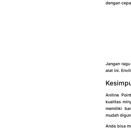
dengan cepa
Jangan ragu 
alat ini. En
Kesimp
Aniline Poi
kualitas min
memiliki ba
mudah digun
Anda bisa me