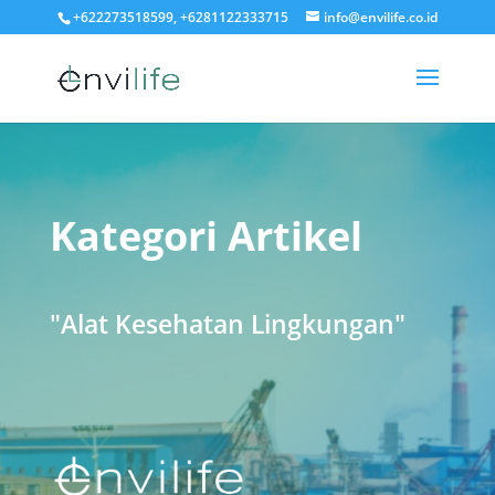
+622273518599, +6281122333715
info@envilife.co.id
Kategori Artikel
"Alat Kesehatan Lingkungan"