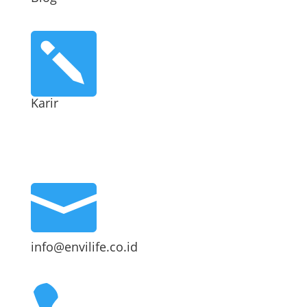

Karir
Kontak

info@envilife.co.id