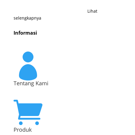
menyajikan informasi prodeuk dengan brand Envilife
dari PT Cakrawala Bima Instrument.
Lihat
selengkapnya
.
Informasi

Tentang Kami

Produk