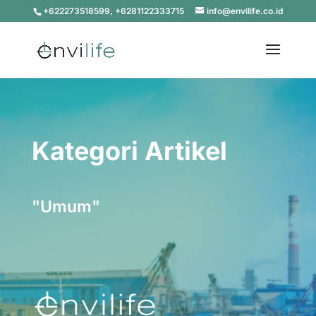
+622273518599, +6281122333715
info@envilife.co.id
Kategori Artikel
"Umum"