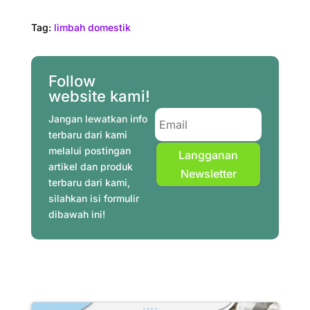
a
i
w
h
e
i
m
h
c
n
i
a
l
n
a
a
Tag:
limbah domestik
e
t
t
t
e
k
i
r
b
e
t
s
g
e
l
e
o
r
e
A
r
d
Follow
o
e
r
p
a
I
website kami!
k
s
p
m
n
Jangan lewatkan info
t
terbaru dari kami
melalui postingan
Langganan
artikel dan produk
Newsletter
terbaru dari kami,
silahkan isi formulir
dibawah ini!