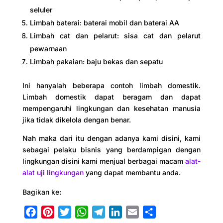
seluler
Limbah baterai: baterai mobil dan baterai AA
Limbah cat dan pelarut: sisa cat dan pelarut
pewarnaan
Limbah pakaian: baju bekas dan sepatu
Ini hanyalah beberapa contoh limbah domestik.
Limbah domestik dapat beragam dan dapat
mempengaruhi lingkungan dan kesehatan manusia
jika tidak dikelola dengan benar.
Nah maka dari itu dengan adanya kami disini, kami
sebagai pelaku bisnis yang berdampigan dengan
lingkungan disini kami menjual berbagai macam
alat-
alat uji lingkungan
yang dapat membantu anda.
Bagikan ke:
F
P
T
W
T
L
E
S