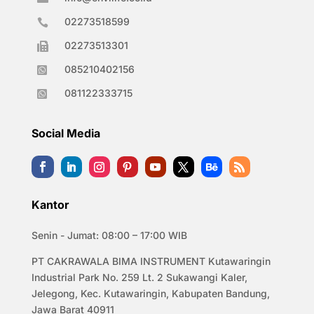
02273518599

02273513301

085210402156

081122333715

Social Media
Kantor
Senin - Jumat: 08:00 – 17:00 WIB
PT CAKRAWALA BIMA INSTRUMENT Kutawaringin
Industrial Park No. 259 Lt. 2 Sukawangi Kaler,
Jelegong, Kec. Kutawaringin, Kabupaten Bandung,
Jawa Barat 40911