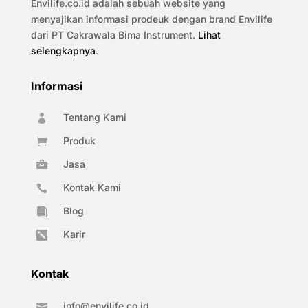
Envilife.co.id adalah sebuah website yang
menyajikan informasi prodeuk dengan brand Envilife
dari PT Cakrawala Bima Instrument.
Lihat
selengkapnya
.
Informasi
Tentang Kami

Produk

Jasa

Kontak Kami

Blog

Karir

Kontak
info@envilife.co.id
