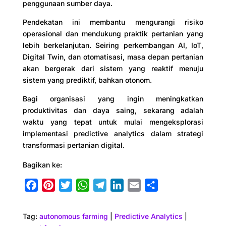
penggunaan sumber daya.
Pendekatan ini membantu mengurangi risiko
operasional dan mendukung praktik pertanian yang
lebih berkelanjutan. Seiring perkembangan AI, IoT,
Digital Twin, dan otomatisasi, masa depan pertanian
akan bergerak dari sistem yang reaktif menuju
sistem yang prediktif, bahkan otonom.
Bagi organisasi yang ingin meningkatkan
produktivitas dan daya saing, sekarang adalah
waktu yang tepat untuk mulai mengeksplorasi
implementasi predictive analytics dalam strategi
transformasi pertanian digital.
Bagikan ke:
F
P
T
W
T
L
E
S
a
i
w
h
e
i
m
h
c
n
i
a
l
n
a
a
Tag:
autonomous farming
|
Predictive Analytics
|
e
t
t
t
e
k
i
r