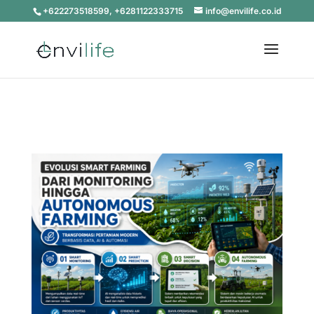
+622273518599, +6281122333715
info@envilife.co.id