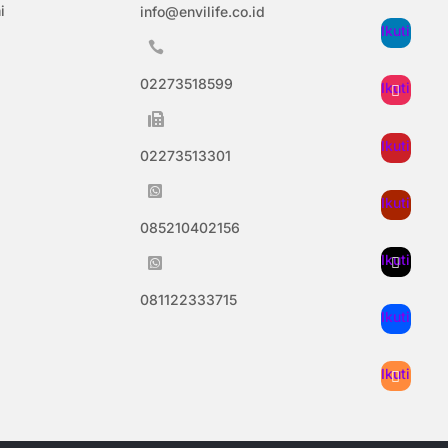
i
info@envilife.co.id
Ikuti

02273518599
Ikuti

Ikuti
02273513301

Ikuti
085210402156
Ikuti

081122333715
Ikuti
Ikuti