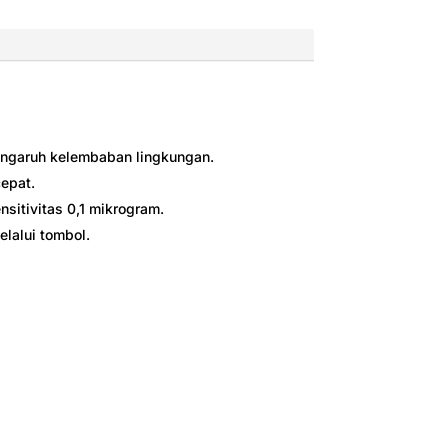
pengaruh kelembaban lingkungan.
cepat.
sitivitas 0,1 mikrogram.
lalui tombol.