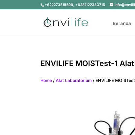
+622273518599, +6281122333715
info@envili
Beranda
ENVILIFE MOISTest-1 Alat 
Home
/
Alat Laboratorium
/ ENVILIFE MOISTest-