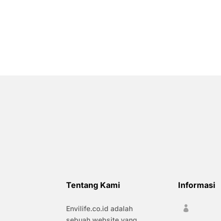
Tentang Kami
Informasi
Envilife.co.id adalah

sebuah website yang