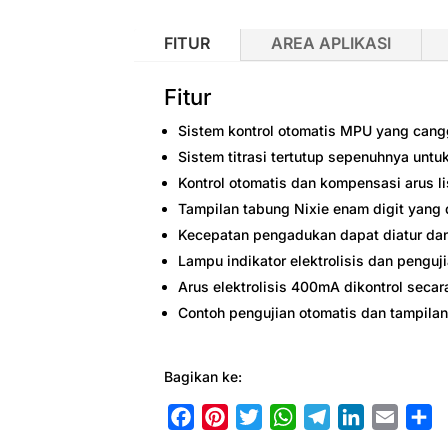
FITUR
AREA APLIKASI
Fitur
Sistem kontrol otomatis MPU yang cangg
Sistem titrasi tertutup sepenuhnya unt
Kontrol otomatis dan kompensasi arus l
Tampilan tabung Nixie enam digit yang 
Kecepatan pengadukan dapat diatur dan 
Lampu indikator elektrolisis dan penguj
Arus elektrolisis 400mA dikontrol secar
Contoh pengujian otomatis dan tampilan
Bagikan ke:
F
P
T
W
T
L
E
S
a
i
w
h
e
i
m
h