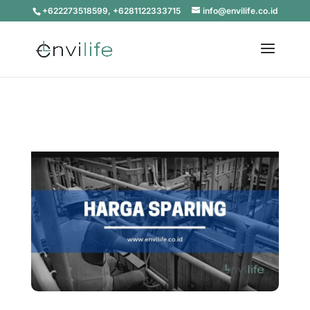
+622273518599, +6281122333715
info@envilife.co.id