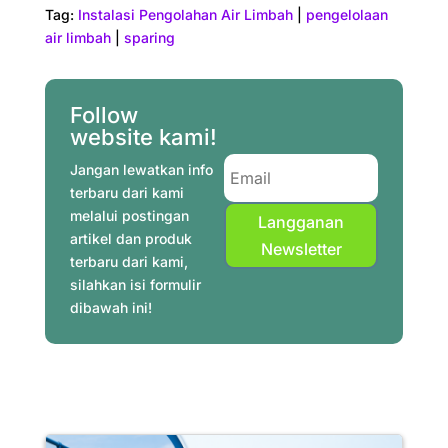
c
n
i
a
l
n
a
a
Tag:
Instalasi Pengolahan Air Limbah
|
pengelolaan
e
t
t
t
e
k
i
r
air limbah
|
sparing
b
e
t
s
g
e
l
e
o
r
e
A
r
d
o
e
r
p
a
I
Follow
website kami!
k
s
p
m
n
t
Jangan lewatkan info
terbaru dari kami
melalui postingan
Langganan
artikel dan produk
Newsletter
terbaru dari kami,
silahkan isi formulir
dibawah ini!