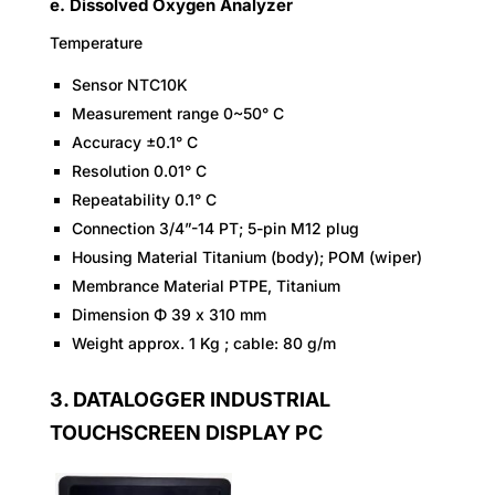
e. Dissolved Oxygen Analyzer
Temperature
Sensor NTC10K
Measurement range 0~50° C
Accuracy ±0.1° C
Resolution 0.01° C
Repeatability 0.1° C
Connection 3/4”-14 PT; 5-pin M12 plug
Housing Material Titanium (body); POM (wiper)
Membrance Material PTPE, Titanium
Dimension Φ 39 x 310 mm
Weight approx. 1 Kg ; cable: 80 g/m
3. DATALOGGER INDUSTRIAL
TOUCHSCREEN DISPLAY PC