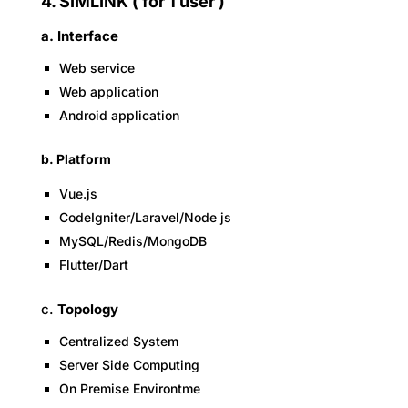
4. SIMLINK ( for 1 user )
a. Interface
Web service
Web application
Android application
b. Platform
Vue.js
CodeIgniter/Laravel/Node js
MySQL/Redis/MongoDB
Flutter/Dart
c.
Topology
Centralized System
Server Side Computing
On Premise Environtme