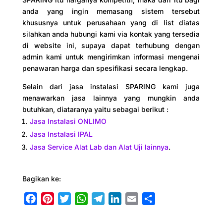
anda yang ingin memasang sistem tersebut
khususnya untuk perusahaan yang di list diatas
silahkan anda hubungi kami via kontak yang tersedia
di website ini, supaya dapat terhubung dengan
admin kami untuk mengirimkan informasi mengenai
penawaran harga dan spesifikasi secara lengkap.
Selain dari jasa instalasi SPARING kami juga
menawarkan jasa lainnya yang mungkin anda
butuhkan, diataranya yaitu sebagai berikut :
Jasa Instalasi ONLIMO
Jasa Instalasi IPAL
Jasa Service Alat Lab dan Alat Uji lainnya
.
Bagikan ke:
F
P
T
W
T
L
E
S
a
i
w
h
e
i
m
h