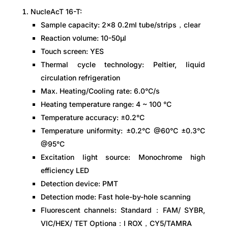
NucleAcT 16-T:
Sample capacity: 2×8 0.2ml tube/strips，clear
Reaction volume: 10-50μl
Touch screen: YES
Thermal cycle technology: Peltier, liquid
circulation refrigeration
Max. Heating/Cooling rate: 6.0°C/s
Heating temperature range: 4 ~ 100 °C
Temperature accuracy: ±0.2°C
Temperature uniformity: ±0.2°C @60°C ±0.3°C
@95°C
Excitation light source: Monochrome high
efficiency LED
Detection device: PMT
Detection mode: Fast hole-by-hole scanning
Fluorescent channels: Standard：FAM/ SYBR,
VIC/HEX/ TET Optiona：l ROX，CY5/TAMRA