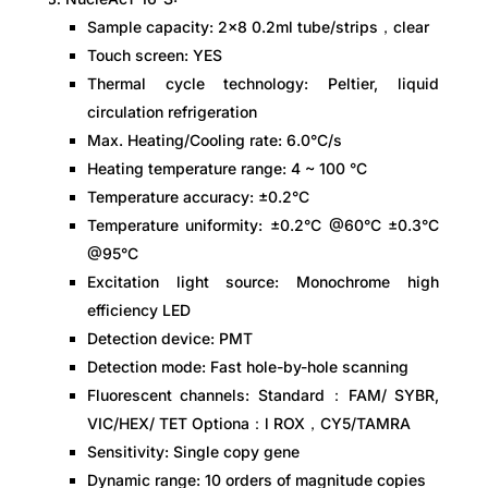
Sample capacity: 2×8 0.2ml tube/strips，clear
Touch screen: YES
Thermal cycle technology: Peltier, liquid
circulation refrigeration
Max. Heating/Cooling rate: 6.0°C/s
Heating temperature range: 4 ~ 100 °C
Temperature accuracy: ±0.2°C
Temperature uniformity: ±0.2°C @60°C ±0.3°C
@95°C
Excitation light source: Monochrome high
efficiency LED
Detection device: PMT
Detection mode: Fast hole-by-hole scanning
Fluorescent channels: Standard：FAM/ SYBR,
VIC/HEX/ TET Optiona：l ROX，CY5/TAMRA
Sensitivity: Single copy gene
Dynamic range: 10 orders of magnitude copies