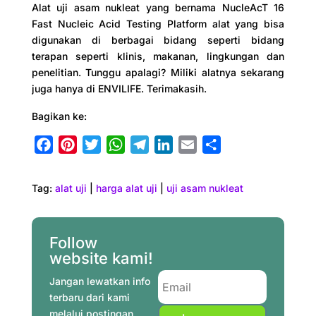
Alat uji asam nukleat yang bernama NucleAcT 16
Fast Nucleic Acid Testing Platform alat yang bisa
digunakan di berbagai bidang seperti bidang
terapan seperti klinis, makanan, lingkungan dan
penelitian. Tunggu apalagi? Miliki alatnya sekarang
juga hanya di ENVILIFE. Terimakasih.
Bagikan ke:
F
P
T
W
T
L
E
S
a
i
w
h
e
i
m
h
c
n
i
a
l
n
a
a
Tag:
alat uji
|
harga alat uji
|
uji asam nukleat
e
t
t
t
e
k
i
r
b
e
t
s
g
e
l
e
o
r
e
A
r
d
Follow
o
e
r
p
a
I
website kami!
k
s
p
m
n
Jangan lewatkan info
t
terbaru dari kami
melalui postingan