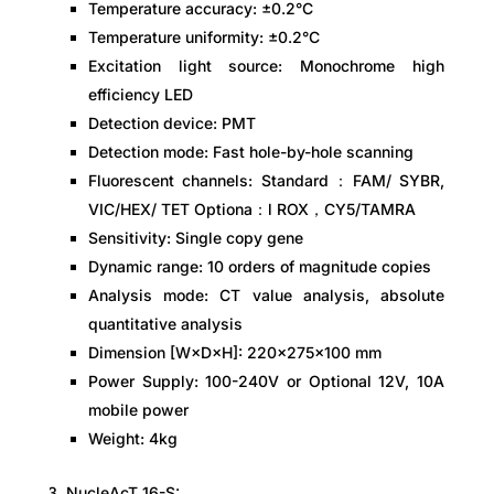
Temperature accuracy: ±0.2°C
Temperature uniformity: ±0.2°C
Excitation light source: Monochrome high
efficiency LED
Detection device: PMT
Detection mode: Fast hole-by-hole scanning
Fluorescent channels: Standard：FAM/ SYBR,
VIC/HEX/ TET Optiona：l ROX，CY5/TAMRA
Sensitivity: Single copy gene
Dynamic range: 10 orders of magnitude copies
Analysis mode: CT value analysis, absolute
quantitative analysis
Dimension [W×D×H]: 220×275×100 mm
Power Supply: 100-240V or Optional 12V, 10A
mobile power
Weight: 4kg
NucleAcT 16-S: