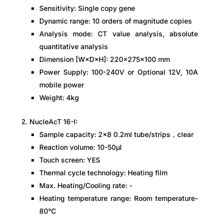
Sensitivity: Single copy gene
Dynamic range: 10 orders of magnitude copies
Analysis mode: CT value analysis, absolute
quantitative analysis
Dimension [W×D×H]: 220×275×100 mm
Power Supply: 100-240V or Optional 12V, 10A
mobile power
Weight: 4kg
NucleAcT 16-I:
Sample capacity: 2×8 0.2ml tube/strips，clear
Reaction volume: 10-50μl
Touch screen: YES
Thermal cycle technology: Heating film
Max. Heating/Cooling rate: -
Heating temperature range: Room temperature-
80°C