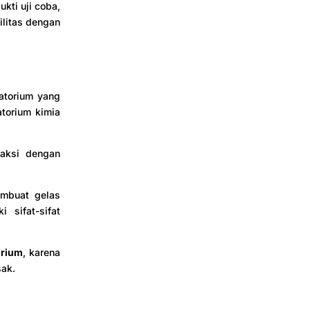
kti uji coba,
litas dengan
atorium yang
atorium kimia
eaksi dengan
embuat gelas
 sifat-sifat
orium
, karena
sak.