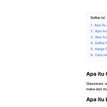
Daftar isi
1.
Apa itu
2.
Apa itu
3.
Apa it
4.
Daftar 
5.
Harga 
6.
Cara m
Apa itu
Glassware a
maka dari it
Apa itu