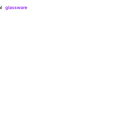
ual
glassware