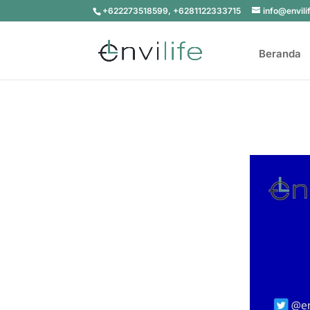
+622273518599, +6281122333715
info@envili
Beranda