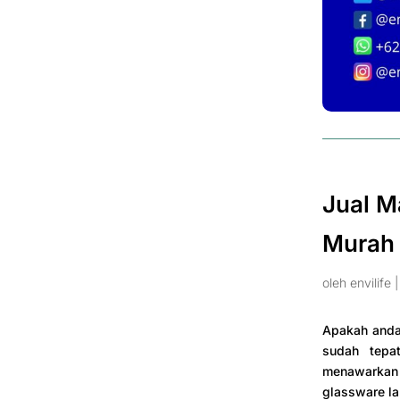
Jual 
Murah
oleh
envilife
Apakah anda 
sudah tepa
menawarkan
glassware lab