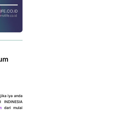
ium
jika iya anda
I INDINESIA
m
dari mulai