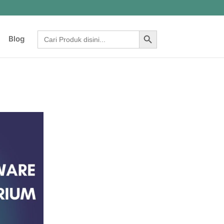
Search Button
Search
Blog
for: