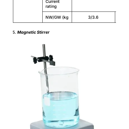
Current
rating
NW/GW (kg
3/3.6
07
Magnetic Stirrer