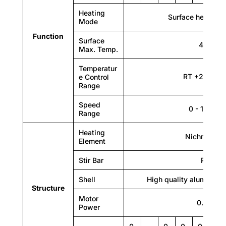
Heating
Surface heat-con
Mode
Function
Operation function
Surface
450°C
Max. Temp.
no
Temperatur
RT +20～25
e Control
Range
Speed
0 - 1600r
Range
Heating
yes
Nichrome w
Element
Stir Bar
PTFE
Sensor
Shell
High quality aluminum s
Structure
no
Motor
0.01kW
Power