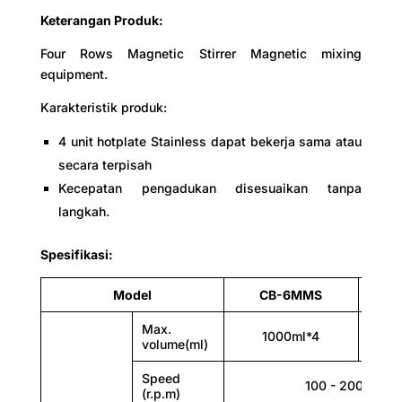
Keterangan Produk:
Four Rows Magnetic Stirrer Magnetic mixing
equipment.
Plate size (mm)
Karakteristik produk:
10KG
4 unit hotplate Stainless dapat bekerja sama atau
secara terpisah
Kecepatan pengadukan disesuaikan tanpa
langkah.
Spesifikasi:
Model
CB-6MMS
CB-
Max.
1000ml*4
300
Power supply (50/60Hz) Current rang
volume(ml)
110V or 220V
Speed
100 - 2000
(r.p.m)