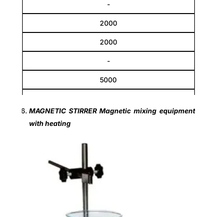
-
2000
2000
-
5000
5000
MAGNETIC STIRRER Magnetic mixing equipment
with heating
Speed (r.p.m)
-
100 - 2000
-