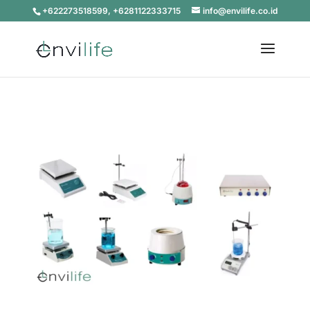
+622273518599, +6281122333715
info@envilife.co.id