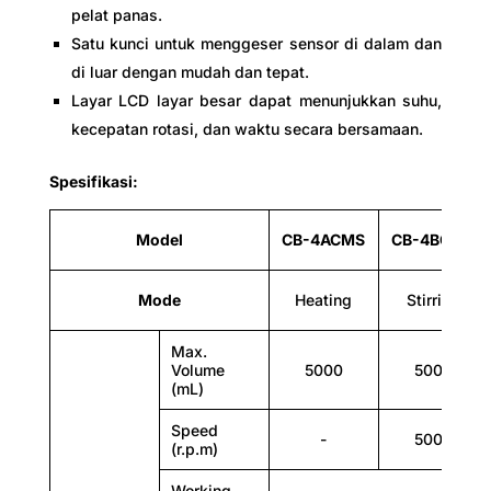
Exterior
pelat panas.
Satu kunci untuk menggeser sensor di dalam dan
Iron plate welding, surface spraying
di luar dengan mudah dan tepat.
Layar LCD layar besar dapat menunjukkan suhu,
kecepatan rotasi, dan waktu secara bersamaan.
Spesifikasi:
Model
CB-4ACMS
CB-4BCMS
Mode
Heating
Stirring
Heating plate
Max.
Ceramic Coated
Volume
5000
5000
(mL)
Speed
-
5000
(r.p.m)
Working