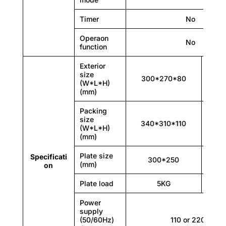
Timer
No
Operaon
No
function
Exterior
size
400*
300*270*80
(W*L*H)
(mm)
Packing
size
440*
340*310*110
(W*L*H)
(mm)
Plate size
Specificati
300*250
400
(mm)
on
Plate load
5KG
2
Power
supply
(50/60Hz)
110 or 220V