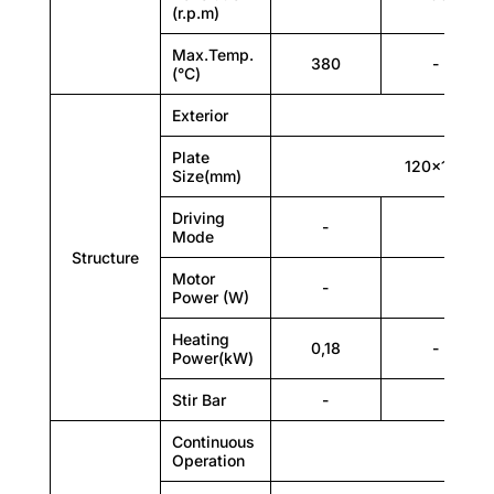
(r.p.m)
380
Max.Temp.
380
-
(°C)
-
Exterior
C
380
Plate
120×120
Structure
Size(mm)
Exterior
Driving
-
Mo
Mode
Structure
Cast aluminium, Surface spraying
Motor
-
1
Power (W)
Heating
0,18
-
Power(kW)
Stir Bar
-
PT
Continuous
Operation