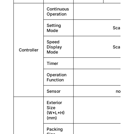
20
Continuous
Operation
20
Setting
Scale
20
Mode
20
Speed
Display
Scale
Controller
Mode
Timer
n
Heating power (kW)
Operation
0,6
n
Function
-
Sensor
no
0,6
Exterior
Size
0,6
(W*L*H)
(mm)
0,6
Packing