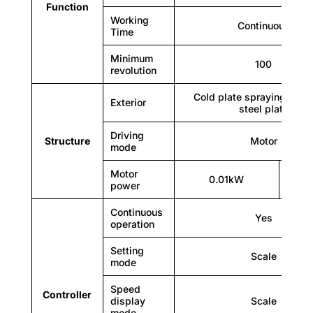
Function
Working
Continuous
Time
Minimum
100
revolution
Cold plate spraying, stai
Exterior
steel plate
Driving
Structure
Motor
NW/GW (kg)
mode
5/6
Motor
0.01kW
0.
power
5/6
Continuous
Yes
operation
5/6
Setting
5/6
Scale
mode
5/6
Speed
Controller
display
Scale
mode