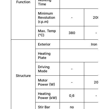
Function
Time
Minimum
Revolution
-
200
(r.p.m)
Driving mode
Max. Temp
380
-
(°C)
-
Exterior
Iron plate
Motor
Heating
Plate
Driving
-
Mode
Structure
Motor
-
20
Power (W)
Heating
Motor power (W)
0,6
-
Power (kW)
-
Stir Bar
no