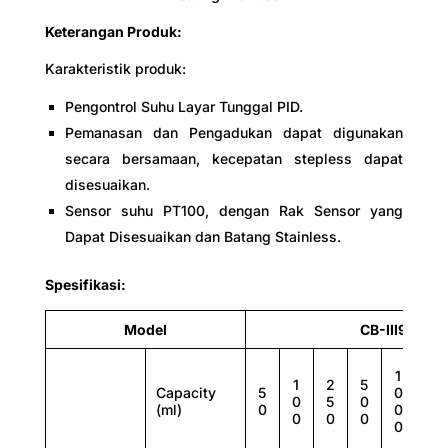
Scale
Keterangan Produk:
Karakteristik produk:
Pengontrol Suhu Layar Tunggal PID.
Digital
Pemanasan dan Pengadukan dapat digunakan
secara bersamaan, kecepatan stepless dapat
Digital
disesuaikan.
Sensor suhu PT100, dengan Rak Sensor yang
Dapat Disesuaikan dan Batang Stainless.
Timer
Spesifikasi:
no
Model
CB-III98DM
1
2
1
2
5
Capacity
5
0
0
0
5
0
(ml)
0
0
0
0
0
0
0
0
yes