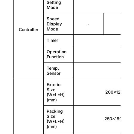
Setting
Mode
Plate size(mm)
Speed
Display
-
Sc
Mode
Controller
120×120
Timer
Operation
Function
120×120
Temp.
Sensor
Exterior
Size
200×120×90
(W*L*H)
(mm)
Packing
Driving mode
Size
250×180×120
(W*L*H)
-
(mm)