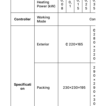
0,
0,
0,
0,
0,
Heating
0,
0
1
2
3
4
Power (kW)
1
8
5
5
5
5
PT100
Working
Controller
Continuou
Mode
PT100
₵
₵
Specificaon
2
3
8
3
Exterior size (W*L*H) (mm)
0
0
Exterior
₵ 220×165
×
×
2
2
320×190×125
2
3
0
0
2
3
9
4
0
0
×
×
2
3
Specificati
Packing
230×230×195
9
4
on
0
0
×
×
3
3
0
5