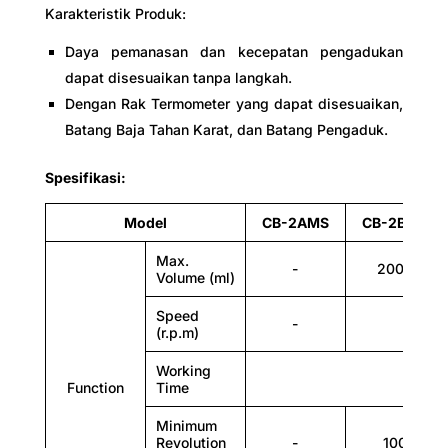
Karakteristik Produk:
Minimum revolution (r.p.m)
Daya pemanasan dan kecepatan pengadukan
-
dapat disesuaikan tanpa langkah.
100
Dengan Rak Termometer yang dapat disesuaikan,
Batang Baja Tahan Karat, dan Batang Pengaduk.
100
-
Spesifikasi:
100
Model
CB-2AMS
CB-2BMS
100
Max.
-
2000
Volume (ml)
Speed
-
100 -
Max.Temp. (°C)
(r.p.m)
380
Working
Function
Time
-
Minimum
Revolution
-
100
380