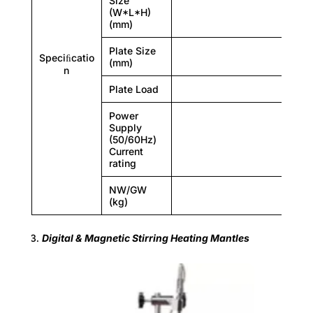
Size
(W*L*H)
(mm)
Stir bar
Plate Size
Speciﬁcatio
no
(mm)
n
PTFE
Plate Load
Power
Supply
(50/60Hz)
Current
rating
NW/GW
Controller
(kg)
Continuous operation
Digital & Magnetic Stirring Heating Mantles
yes