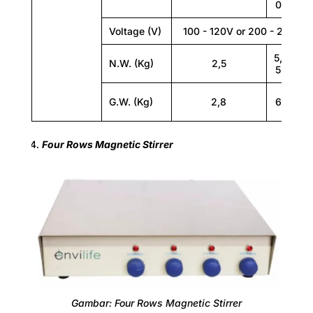
Packing size (W*L*H) (mm)
0
0
390×240×230
Voltage (V)
100 - 120V or 200 - 240V
5,
6,
N.W. (Kg)
2,5
5
5
G.W. (Kg)
2,8
6
7
Four Rows Magnetic Stirrer
Plate size (mm)
190×190
Gambar: Four Rows Magnetic Stirrer