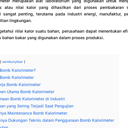
meter merupakan alat laboratorium yang digunakan untuk men
s atau nilai kalor yang dihasilkan dari proses pembakaran 
i sangat penting, terutama pada industri energi, manufaktur, p
itian lingkungan.
tahui nilai kalor suatu bahan, perusahaan dapat menentukan efi
as bahan bakar yang digunakan dalam proses produksi.
sembunyikan
 Bomb Kalorimeter?
 Bomb Kalorimeter
erja Bomb Kalorimeter
en Utama Bomb Kalorimeter
aan Bomb Kalorimeter di Industri
an yang Sering Terjadi Saat Pengujian
nya Maintenance Bomb Kalorimeter
gnya Dukungan Teknis dalam Penggunaan Bomb Kalorimeter
ulan