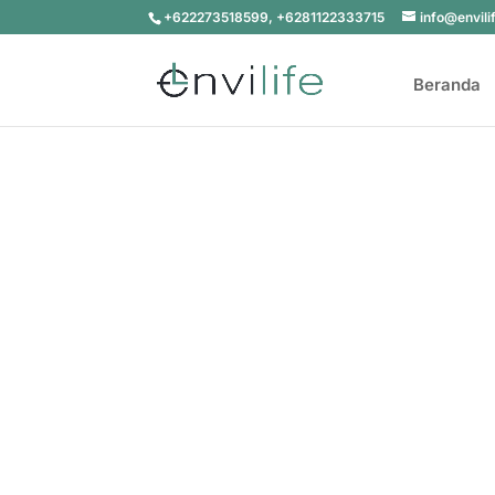
+622273518599, +6281122333715
info@envili
Beranda