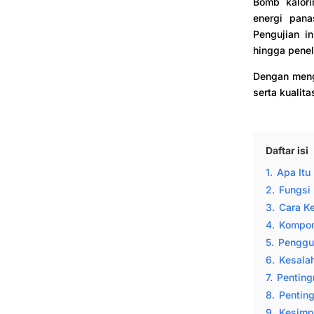
Bomb kalori
energi pana
Pengujian in
hingga penel
Dengan menge
serta kualit
Daftar isi
1.
Apa Itu
2.
Fungsi
3.
Cara K
4.
Kompon
5.
Penggun
6.
Kesalah
7.
Penting
8.
Pentin
9.
Kesimp