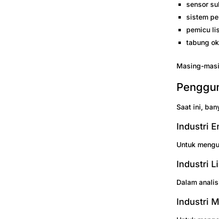
sensor su
sistem p
pemicu lis
tabung o
Masing-masi
Penggun
Saat ini, ba
Industri E
Untuk menguj
Industri 
Dalam analis
Industri 