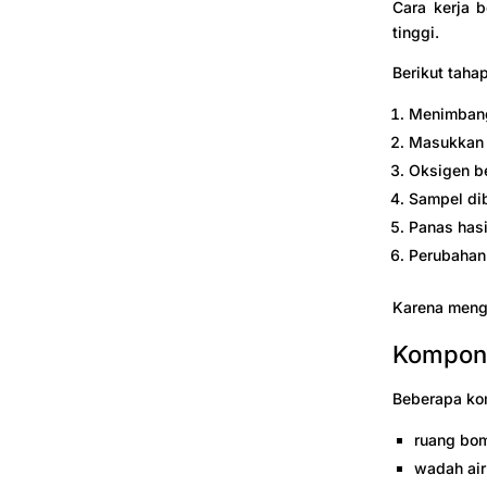
Cara kerja 
tinggi.
Berikut tah
Menimbang
Masukkan 
Oksigen be
Sampel di
Panas hasi
Perubahan 
Karena mengg
Kompon
Beberapa kom
ruang bo
wadah air