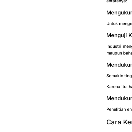
antaranya:
Mengukur 
Untuk menget
Menguji K
Industri men
maupun bahan
Mendukung
Semakin ting
Karena itu, 
Mendukung
Penelitian e
Cara Ke