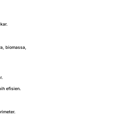
kar.
ra, biomassa,
r.
h efisien.
rimeter.