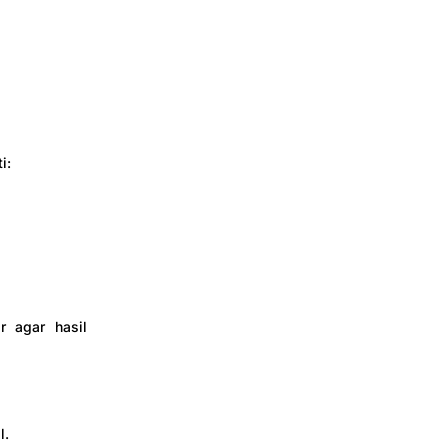
i:
r agar hasil
l.