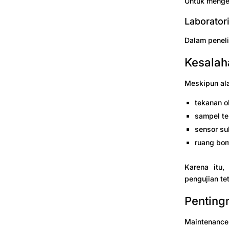
Untuk menge
Laborator
Dalam peneli
Kesalah
Meskipun ala
tekanan o
sampel te
sensor su
ruang bom
Karena itu,
pengujian tet
Penting
Maintenance 