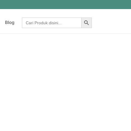
Search Button
Search
Blog
for: