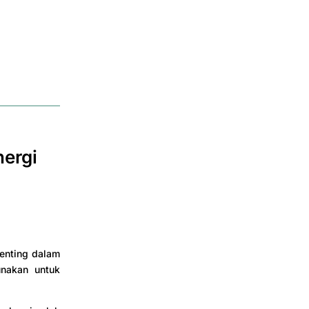
nergi
penting dalam
unakan untuk