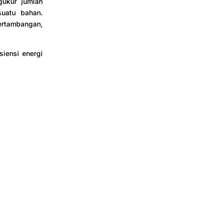
gukur jumlah
suatu bahan.
ertambangan,
siensi energi