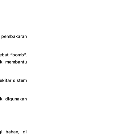
de pembakaran
ebut “bomb”.
tuk membantu
ekitar sistem
k digunakan
gi bahan, di