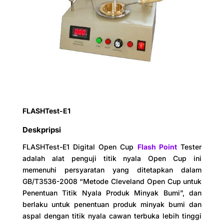
2. Kedalaman : 56 mm.
3. Uji kapasitas oli Kedalaman
penandaan : 34,2 mm.
4. Uji kapasitas minyak: sekitar 70
ml.
Perangkat
pemadam
Sumber api: gas
kebakaran
FLASHTest-E1
Bukaan penyala api: 0,8 mm.
Deskpripsi
Termometer air raksa standar
Pengukur
internal, sesuai dengan ketentuan
FLASHTest-E1 Digital Open Cup
Flash Point
Tester
suhu
Gb514.
adalah alat penguji titik nyala Open Cup ini
memenuhi persyaratan yang ditetapkan dalam
Skala: -30 ~ 170ºC, indeks: 1ºC.
GB/T3536-2008 “Metode Cleveland Open Cup untuk
Skala: 100 ~ 300ºC, indeks: 1ºC.
Penentuan Titik Nyala Produk Minyak Bumi”, dan
berlaku untuk penentuan produk minyak bumi dan
Suhu sekitar
≤35ºC
aspal dengan titik nyala cawan terbuka lebih tinggi