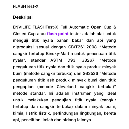
mandiri
instrumen
FLASHTest-X
Ukuran
450*280*290mm
Deskripsi
Sumber
ENVILIFE FLASHTest-X Full Automatic Open Cup &
AC220V±10%
daya
Closed Cup atau
flash point
tester adalah alat untuk
menguji titik nyala bahan bakar dan api yang
Berat
15 kg
diproduksi sesuai dengan GB/T261-2008 “Metode
cangkir tertutup Binsky-Martin untuk penentuan titik
nyala”, standar ASTM D93, GB267 “Metode
pengukuran titik nyala dan titik nyala produk minyak
bumi (metode cangkir terbuka) dan GB3536 “Metode
pengukuran titik ash produk minyak bumi dan titik
pengapian (metode Cleveland cangkir terbuka)”
metode standar. Ini adalah instrumen yang ideal
untuk melakukan pengujian titik nyala (cangkir
tertutup dan cangkir terbuka) dalam minyak bumi,
kimia, listrik listrik, perlindungan lingkungan, kereta
api, penelitian ilmiah dan bidang lainnya.