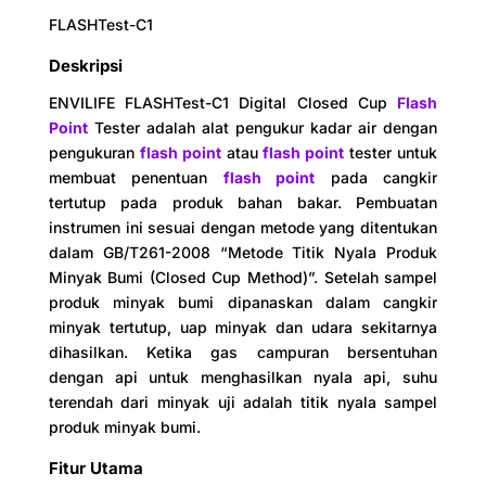
Deteksi suhu
FLASHTest-C1
Ketahanan platinum presisi yang diimpor
Deskripsi
Metode pendinginan
ENVILIFE FLASHTest-C1 Digital Closed Cup
Flash
Point
Tester adalah alat pengukur kadar air dengan
Pendinginan udara paksa
pengukuran
flash point
atau
flash point
tester untuk
membuat penentuan
flash point
pada cangkir
Fungsi tes mandiri
tertutup pada produk bahan bakar. Pembuatan
Diagnosis otomatis kegagalan instrumen
instrumen ini sesuai dengan metode yang ditentukan
dalam GB/T261-2008 “Metode Titik Nyala Produk
Lingkungan operasi
Minyak Bumi (Closed Cup Method)”. Setelah sampel
produk minyak bumi dipanaskan dalam cangkir
Suhu 10ºC -45ºC, kelembaban 30-80%
minyak tertutup, uap minyak dan udara sekitarnya
dihasilkan. Ketika gas campuran bersentuhan
Konsumsi daya
dengan api untuk menghasilkan nyala api, suhu
＜550W
terendah dari minyak uji adalah titik nyala sampel
produk minyak bumi.
Ukuran
Fitur Utama
450*280*290mm