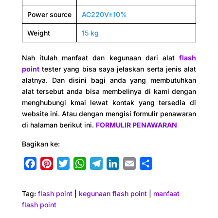
Power source
AC220V±10%
Weight
15 kg
Nah itulah manfaat dan kegunaan dari alat
flash
point
tester yang bisa saya jelaskan serta jenis alat
alatnya. Dan disini bagi anda yang membutuhkan
alat tersebut anda bisa membelinya di kami dengan
menghubungi kmai lewat kontak yang tersedia di
website ini. Atau dengan mengisi formulir penawaran
di halaman berikut ini.
FORMULIR PENAWARAN
Bagikan ke:
F
P
T
W
T
L
E
S
a
i
w
h
e
i
m
h
c
n
i
a
l
n
a
a
Tag:
flash point
|
kegunaan flash point
|
manfaat
e
t
t
t
e
k
i
r
flash point
b
e
t
s
g
e
l
e