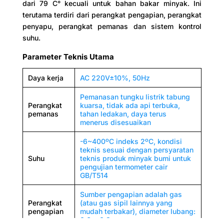
dari 79 C° kecuali untuk bahan bakar minyak. Ini
Kelembaban
≤85%
relatif
terutama terdiri dari perangkat pengapian, perangkat
penyapu, perangkat pemanas dan sistem kontrol
Konsumsi
650W
suhu.
daya
Parameter Teknis Utama
Daya kerja
AC 220V±10%, 50Hz
Pemanasan tungku listrik tabung
Perangkat
kuarsa, tidak ada api terbuka,
pemanas
tahan ledakan, daya terus
menerus disesuaikan
-6~400ºC indeks 2ºC, kondisi
teknis sesuai dengan persyaratan
Suhu
teknis produk minyak bumi untuk
pengujian termometer cair
GB/T514
Sumber pengapian adalah gas
Perangkat
(atau gas sipil lainnya yang
pengapian
mudah terbakar), diameter lubang:
0,6 ~ 0,8 mm