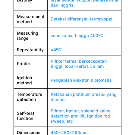
dan Inggris
Measurement
Deteksi diferensial termokopel
method
Measuring
suhu kamar hingga 400ºC
range
Repeatability
±4ºC
Printer termal berkecepatan
Printer
tinggi, lebar kertas 56 mm
Ignition
Pengapian elektronik otomatis
method
Temperature
Ketahanan platinum presisi yang
detection
diimpor
Printer, igniter, solenoid valve,
Self-test
detection arm lift, ignition rod
function
sweep, etc
Dimensions
450*280*290mm