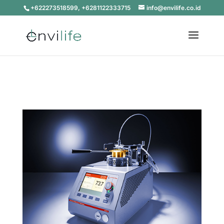
+622273518599, +6281122333715
info@envilife.co.id