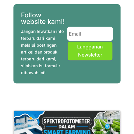
o
r
e
A
r
d
o
e
r
p
a
I
Follow
website kami!
k
s
p
m
n
t
Jangan lewatkan info
terbaru dari kami
melalui postingan
Langganan
artikel dan produk
Newsletter
terbaru dari kami,
silahkan isi formulir
dibawah ini!