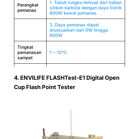
1. Tubuh tungku terbuat dari bahan
Perangkat
silikon karbida dengan daya listrik
pemanas
600W kawat pemanas.
2. Daya pemanas dapat
disesuaikan dari 0W hingga
600W
Tingkat
pemanasan
1 ~ 12ºC
sampel
Perangkat
1. Motor pengaduk : Motor
pengaduk
4.
ENVILIFE FLASHTest-E1 Digital Open
kecepatan konstan.
listrik
Cup Flash Point Tester
2. Mode transmisi: kopling poros
fleksibel.
3. Ukuran bilah pengaduk: 8×40
(mm).
Cangkir oli
1. Diameter dalam: 50,8 mm.
standar 1