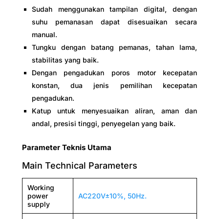
Sudah menggunakan tampilan digital, dengan
Sumber daya
suhu pemanasan dapat disesuaikan secara
manual.
AC220V±10%
Tungku dengan batang pemanas, tahan lama,
Berat
stabilitas yang baik.
Dengan pengadukan poros motor kecepatan
15 kg
konstan, dua jenis pemilihan kecepatan
pengadukan.
Katup untuk menyesuaikan aliran, aman dan
andal, presisi tinggi, penyegelan yang baik.
Parameter Teknis Utama
Main Technical Parameters
Working
power
AC220V±10%, 50Hz.
supply