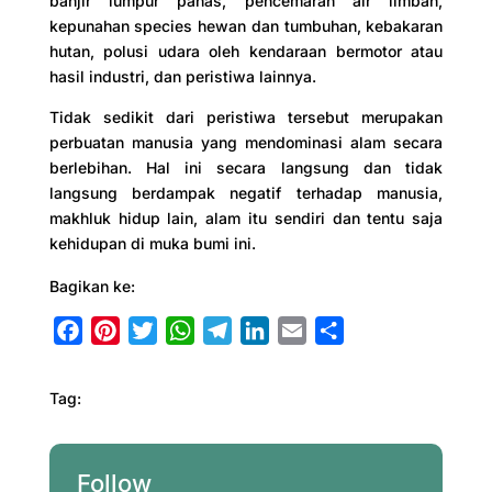
banjir lumpur panas, pencemaran air limbah,
kepunahan species hewan dan tumbuhan, kebakaran
hutan, polusi udara oleh kendaraan bermotor atau
hasil industri, dan peristiwa lainnya.
Tidak sedikit dari peristiwa tersebut merupakan
perbuatan manusia yang mendominasi alam secara
berlebihan. Hal ini secara langsung dan tidak
langsung berdampak negatif terhadap manusia,
makhluk hidup lain, alam itu sendiri dan tentu saja
kehidupan di muka bumi ini.
Bagikan ke:
F
P
T
W
T
L
E
S
a
i
w
h
e
i
m
h
c
n
i
a
l
n
a
a
Tag:
e
t
t
t
e
k
i
r
b
e
t
s
g
e
l
e
o
r
e
A
r
d
Follow