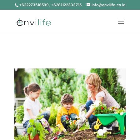
+622273518599, +6281122333715
info@envilife.co.id