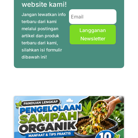
o
e
r
p
a
I
website kami!
k
s
p
m
n
Jangan lewatkan info
t
terbaru dari kami
melalui postingan
Langganan
artikel dan produk
Newsletter
terbaru dari kami,
silahkan isi formulir
dibawah ini!