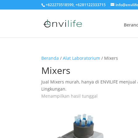
+622273518599, +6281122333715
info@envilife
Beran
Beranda
/
Alat Laboratorium
/ Mixers
Mixers
Jual Mixers murah, hanya di ENVILIFE menjual 
Lingkungan.
Menampilkan hasil tunggal