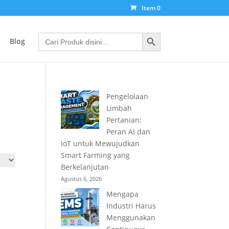
Item 0
Search Button
Search
Blog
for:
Pengelolaan
Limbah
Pertanian:
Peran AI dan
IoT untuk Mewujudkan
Smart Farming yang
Berkelanjutan
Agustus 6, 2026
Mengapa
Industri Harus
Menggunakan