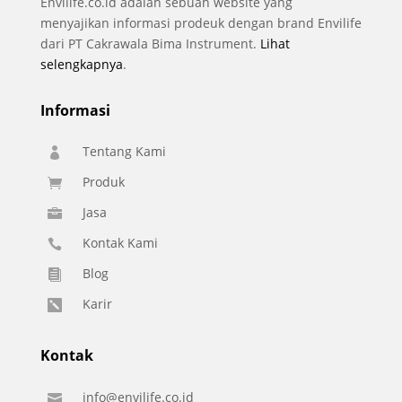
Envilife.co.id adalah sebuah website yang
menyajikan informasi prodeuk dengan brand Envilife
dari PT Cakrawala Bima Instrument.
Lihat
selengkapnya
.
Informasi
Tentang Kami

Produk

Jasa

Kontak Kami

Blog

Karir

Kontak
info@envilife.co.id
