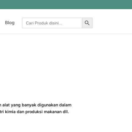
Search Button
Search
Blog
for:
 alat yang banyak digunakan dalam
tri kimia dan produksi makanan dll.