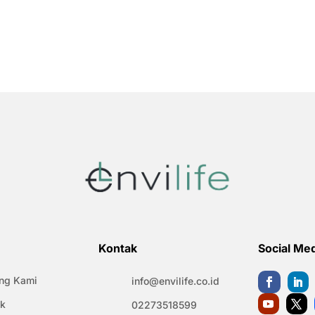
Kontak
Social Me
ng Kami
info@envilife.co.id
k
02273518599