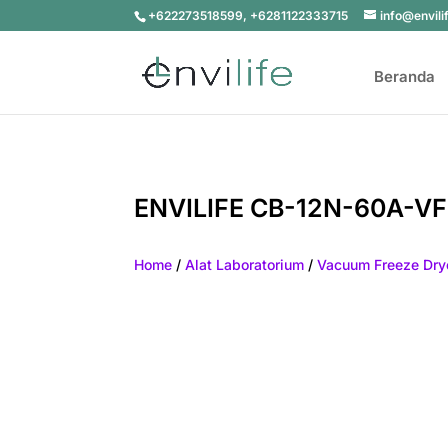
+622273518599, +6281122333715
info@envili
Beranda
ENVILIFE CB-12N-60A-VF
Home
/
Alat Laboratorium
/
Vacuum Freeze Dry