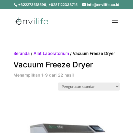
+622273518599, +6281122333715
info@envilife.co.id
Beranda
/
Alat Laboratorium
/ Vacuum Freeze Dryer
Vacuum Freeze Dryer
Menampilkan 1–9 dari 22 hasil