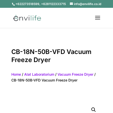
+622273518599, +6281122333715
info@envilife.co.id
CB-18N-50B-VFD Vacuum
Freeze Dryer
Home
/
Alat Laboratorium
/
Vacuum Freeze Dryer
/
CB-18N-50B-VFD Vacuum Freeze Dryer