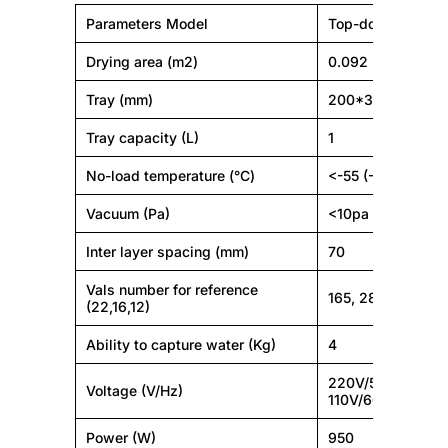
Parameters Model
Top-down
Drying area (m2)
0.092
Tray (mm)
200*3
Tray capacity (L)
1
No-load temperature (°C)
<-55 (-80 optiona
Vacuum (Pa)
<10pa
Inter layer spacing (mm)
70
Vals number for reference
165, 285, 560
(22,16,12)
Ability to capture water (Kg)
4
220V/50Hz or
Voltage (V/Hz)
110V/60HZ
Power (W)
950