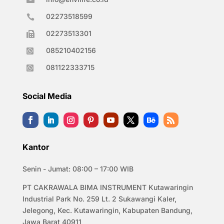
02273518599

02273513301

085210402156

081122333715

Social Media
Kantor
Senin - Jumat: 08:00 – 17:00 WIB
PT CAKRAWALA BIMA INSTRUMENT Kutawaringin
Industrial Park No. 259 Lt. 2 Sukawangi Kaler,
Jelegong, Kec. Kutawaringin, Kabupaten Bandung,
Jawa Barat 40911