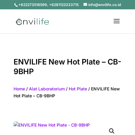
+622273518599, +6281122333715
info@envilife.co.id
ENVILIFE New Hot Plate – CB-
9BHP
Home
/
Alat Laboratorium
/
Hot Plate
/ ENVILIFE New
Hot Plate – CB-9BHP