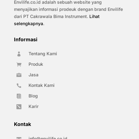
Envilife.co.id adalah sebuah website yang
menyajikan informasi prodeuk dengan brand Envilife
dari PT Cakrawala Bima Instrument.
Lihat
selengkapnya
.
Informasi
Tentang Kami

Produk

Jasa

Kontak Kami

Blog

Karir

Kontak
info@envilife.co.id
