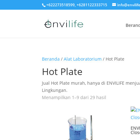
+622273518599, +6281122333715
info@envilife
Beran
Beranda
/
Alat Laboratorium
/ Hot Plate
Hot Plate
Jual Hot Plate murah, hanya di ENVILIFE menjua
Lingkungan.
Menampilkan 1–9 dari 29 hasil
ENVI
Clos