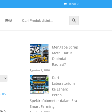
Item 0
Search Button
Search
Blog
for:
Mengapa Scrap
Metal Harus
Dipindai
Radiasi?
n
Agustus 7, 2026
Dari
Laboratorium
ke Lahan:
Peran
Spektrofotometer dalam Era
Smart Farming
5HP-