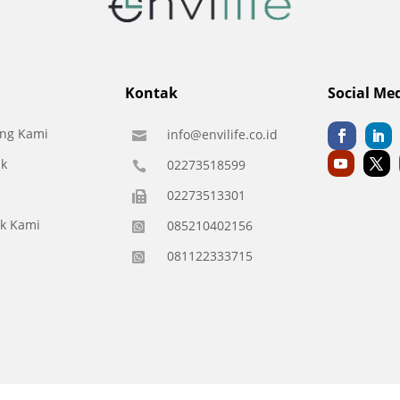
Kontak
Social Me
ng Kami
info@envilife.co.id

k
02273518599

02273513301

k Kami
085210402156

081122333715
