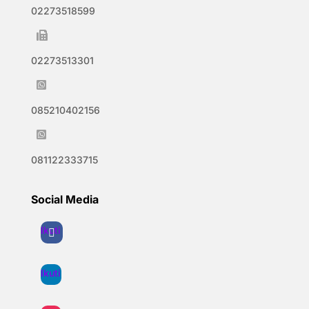
02273518599

02273513301

085210402156

081122333715
Social Media
Ikuti
Ikuti