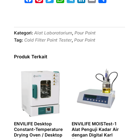
a
i
w
h
e
i
m
h
c
n
i
a
l
n
a
a
e
t
t
t
e
k
i
r
b
e
t
s
g
e
l
e
Kategori:
Alat Laboratorium
,
Pour Point
o
r
e
A
r
d
Tag:
Cold Filter Point Tester
,
Pour Point
o
e
r
p
a
I
k
s
p
m
n
Produk Terkait
t
ENVILIFE Desktop
ENVILIFE MOISTest-1
Constant-Temperature
Alat Penguji Kadar Air
Drying Oven / Desktop
dengan Digital Karl