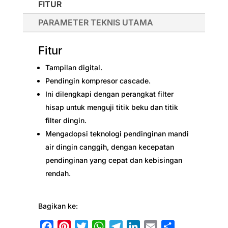
FITUR
PARAMETER TEKNIS UTAMA
Fitur
Tampilan digital.
Pendingin kompresor cascade.
Ini dilengkapi dengan perangkat filter
hisap untuk menguji titik beku dan titik
filter dingin.
Mengadopsi teknologi pendinginan mandi
air dingin canggih, dengan kecepatan
pendinginan yang cepat dan kebisingan
rendah.
Bagikan ke:
F
P
T
W
T
L
E
S