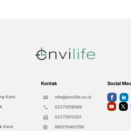
Kontak
Social Me
ng Kami
info@envilife.co.id

k
02273518599

02273513301

k Kami
085210402156
