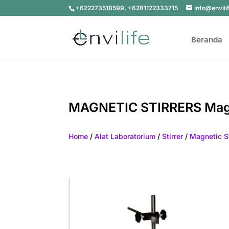
+622273518599, +6281122333715
info@envili
Beranda
MAGNETIC STIRRERS Magn
Home
/
Alat Laboratorium
/
Stirrer
/
Magnetic St