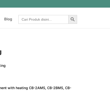
Search Button
Search
Blog
for:
g
ting
ent with heating CB-2AMS, CB-2BMS, CB-