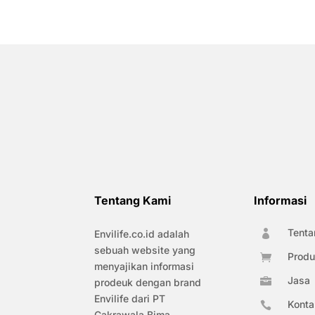
Tentang Kami
Informasi
Tenta
Envilife.co.id adalah

sebuah website yang
Produ

menyajikan informasi
Jasa

prodeuk dengan brand
Envilife dari PT
Konta

Cakrawala Bima