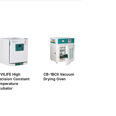
VILIFE High
CB-1BCII Vacuum
ecision Constant
Drying Oven
mperature
cubator