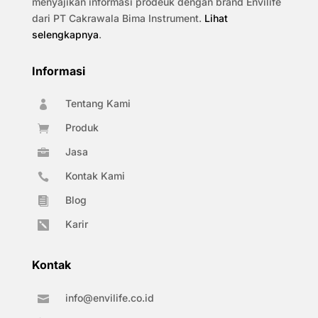
menyajikan informasi prodeuk dengan brand Envilife
dari PT Cakrawala Bima Instrument.
Lihat
selengkapnya
.
Informasi
Tentang Kami

Produk

Jasa

Kontak Kami

Blog

Karir

Kontak
info@envilife.co.id
