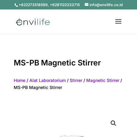
+622273518599, +6281122333715
info@envilife.co.id
MS-PB Magnetic Stirrer
Home
/
Alat Laboratorium
/
Stirrer
/
Magnetic Stirrer
/
MS-PB Magnetic Stirrer