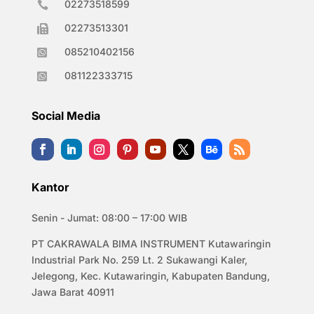
02273518599

02273513301

085210402156

081122333715

Social Media
Kantor
Senin - Jumat: 08:00 – 17:00 WIB
PT CAKRAWALA BIMA INSTRUMENT Kutawaringin
Industrial Park No. 259 Lt. 2 Sukawangi Kaler,
Jelegong, Kec. Kutawaringin, Kabupaten Bandung,
Jawa Barat 40911