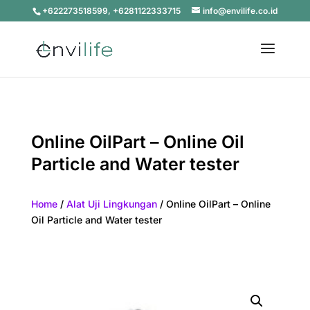
+622273518599, +6281122333715
info@envilife.co.id
Online OilPart – Online Oil
Particle and Water tester
Home
/
Alat Uji Lingkungan
/ Online OilPart – Online
Oil Particle and Water tester