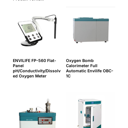
t
ENVILIFE FP-560 Flat-
Oxygen Bomb
Panel
Calorimeter Full
pH/Conductivity/Dissolv
Automatic Envilife OBC-
ed Oxygen Meter
1C