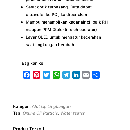
Serat optik terpasang. Data dapat
ditransfer ke PC jika diperlukan
Mampu menampilkan kadar air oli baik RH
maupun PPM (Selektif oleh operator)
Layar OLED untuk mengatur kecerahan
saat lingkungan berubah.
Bagikan ke:
F
P
T
W
T
L
E
S
a
i
w
h
e
i
m
h
c
n
i
a
l
n
a
a
e
t
t
t
e
k
i
r
b
e
t
s
g
e
l
e
Kategori:
Alat Uji Lingkungan
o
r
e
A
r
d
Tag:
Online Oil Particle
,
Water tester
o
e
r
p
a
I
k
s
p
m
n
Produk Terkait