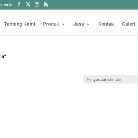
fe.co.id
Tentang Kami
Produk
Jasa
Kontak
Galeri
le”