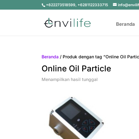
+622273518599, +6281122333715
info@envili
Beranda
Beranda
/ Produk dengan tag “Online Oil Partic
Online Oil Particle
Menampilkan hasil tunggal