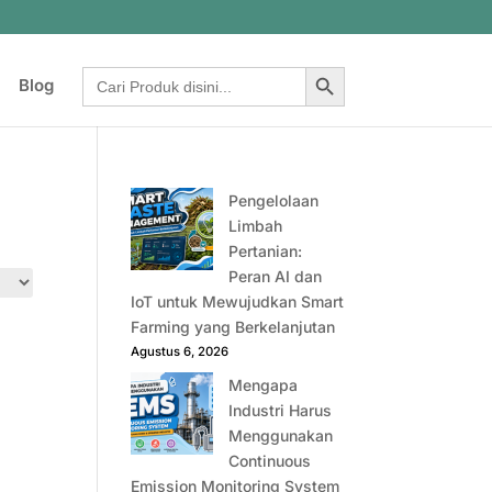
Search Button
Search
Blog
for:
Pengelolaan
Limbah
Pertanian:
Peran AI dan
IoT untuk Mewujudkan Smart
Farming yang Berkelanjutan
Agustus 6, 2026
Mengapa
Industri Harus
Menggunakan
Continuous
Emission Monitoring System