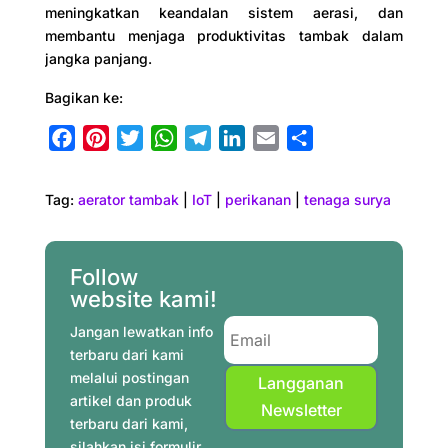
meningkatkan keandalan sistem aerasi, dan
membantu menjaga produktivitas tambak dalam
jangka panjang.
Bagikan ke:
F
P
T
W
T
L
E
S
a
i
w
h
e
i
m
h
c
n
i
a
l
n
a
a
Tag:
aerator tambak
|
IoT
|
perikanan
|
tenaga surya
e
t
t
t
e
k
i
r
b
e
t
s
g
e
l
e
o
r
e
A
r
d
Follow
o
e
r
p
a
I
website kami!
k
s
p
m
n
Jangan lewatkan info
t
terbaru dari kami
melalui postingan
Langganan
artikel dan produk
Newsletter
terbaru dari kami,
silahkan isi formulir