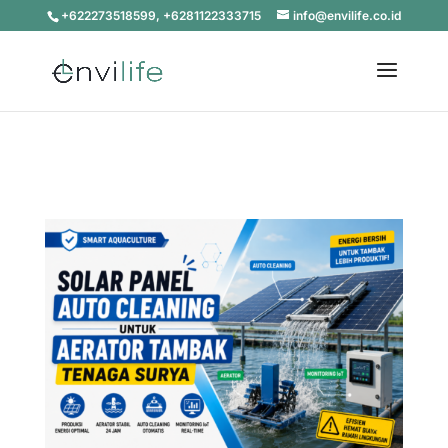
+622273518599, +6281122333715
info@envilife.co.id