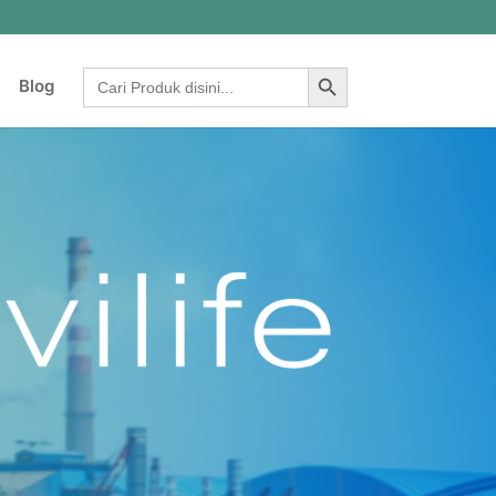
Search Button
Search
Blog
for: