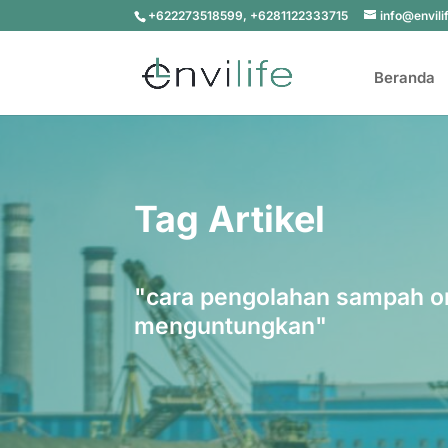
+622273518599, +6281122333715
info@envili
Beranda
Tag Artikel
"cara pengolahan sampah o
menguntungkan"