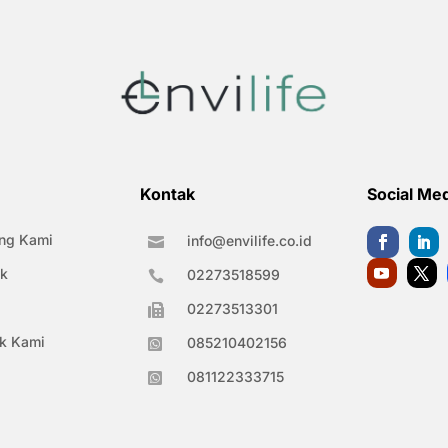
Kontak
Social Me
ng Kami
info@envilife.co.id

k
02273518599

02273513301

k Kami
085210402156

081122333715
