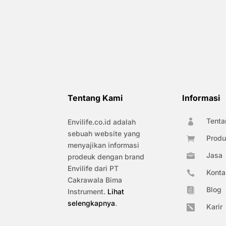
Tentang Kami
Informasi
Tenta
Envilife.co.id adalah

sebuah website yang
Produ

menyajikan informasi
Jasa

prodeuk dengan brand
Envilife dari PT
Konta

Cakrawala Bima
Blog

Instrument.
Lihat
selengkapnya
.
Karir
