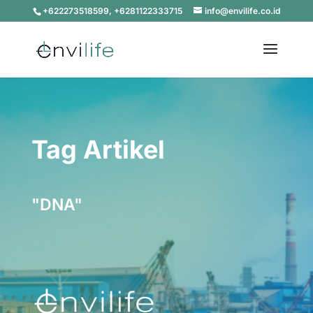
+622273518599, +6281122333715
info@envilife.co.id
Tag Artikel
"DNA"