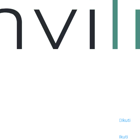
Kontak
Social Me
Ikuti
Ikuti