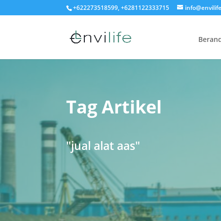
+622273518599, +6281122333715
info@envilife
Beran
Tag Artikel
"jual alat aas"