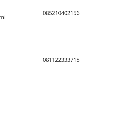
085210402156
mi
081122333715