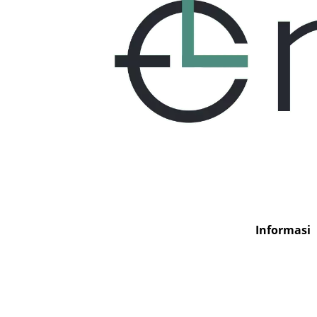
Tentang Kami
Informasi
Envilife.co.id adalah
sebuah website yang
menyajikan informasi