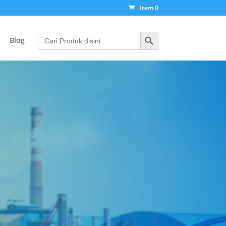
Item 0
Search Button
Search
Blog
for: