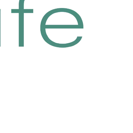
dia
Kantor
Senin - Jumat: 08:00 –
17:00 WIB
PT CAKRAWALA BIMA