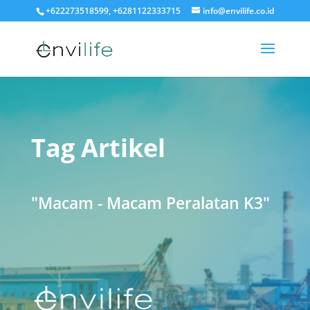
+622273518599, +6281122333715
info@envilife.co.id
Tag Artikel
"Macam - Macam Peralatan K3"