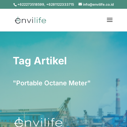
+622273518599, +6281122333715
info@envilife.co.id
Tag Artikel
"Portable Octane Meter"