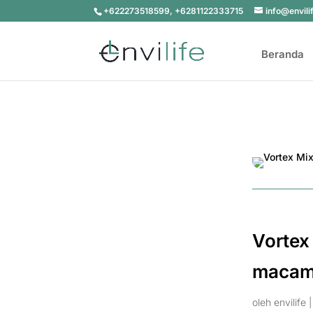
+622273518599, +6281122333715
info@envili
Beranda
Vortex
macam
oleh
envilife