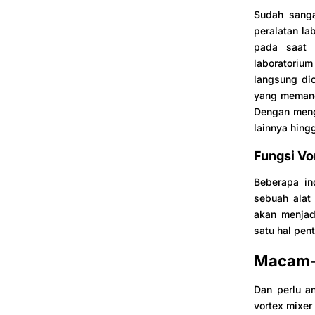
Sudah sanga
peralatan l
pada saat 
laboratoriu
langsung di
yang memang 
Dengan meng
lainnya hin
Fungsi Vor
Beberapa in
sebuah alat
akan menjadi
satu hal pen
Macam-
Dan perlu a
vortex mixer 