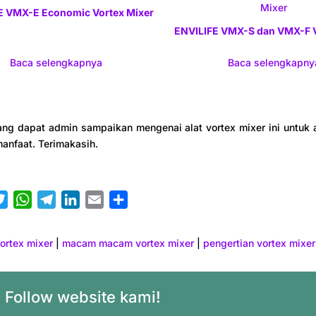
E VMX-E Economic Vortex Mixer
ENVILIFE VMX-S dan VMX-F V
Baca selengkapnya
Baca selengkapny
ang dapat admin sampaikan mengenai alat vortex mixer ini untuk 
anfaat. Terimakasih.
T
W
T
L
E
S
w
h
e
i
m
h
i
a
l
n
a
a
vortex mixer
|
macam macam vortex mixer
|
pengertian vortex mixer
t
t
e
k
i
r
t
s
g
e
l
e
e
A
r
d
Follow website kami!
r
p
a
I