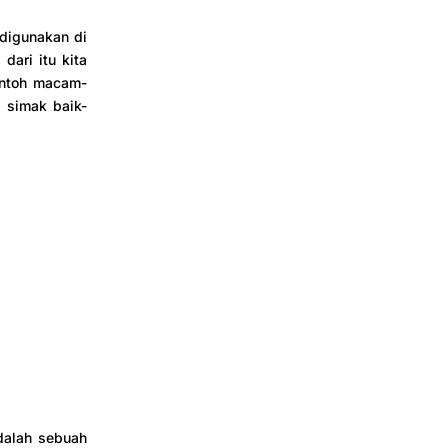
 digunakan di
dari itu kita
contoh macam-
n simak baik-
dalah sebuah