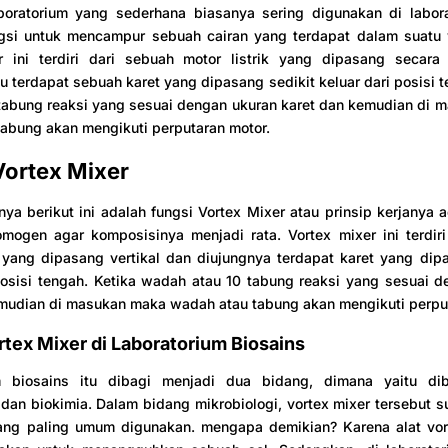
aboratorium yang sederhana biasanya sering digunakan di labor
ngsi untuk mencampur sebuah cairan yang terdapat dalam suatu 
r ini terdiri dari sebuah motor listrik yang dipasang secara 
tu terdapat sebuah karet yang dipasang sedikit keluar dari posisi t
tabung reaksi yang sesuai dengan ukuran karet dan kemudian di 
abung akan mengikuti perputaran motor.
Vortex Mixer
nya berikut ini adalah fungsi Vortex Mixer atau prinsip kerjanya 
mogen agar komposisinya menjadi rata. Vortex mixer ini terdiri
k yang dipasang vertikal dan diujungnya terdapat karet yang dip
posisi tengah. Ketika wadah atau 10 tabung reaksi yang sesuai 
mudian di masukan maka wadah atau tabung akan mengikuti perput
rtex Mixer di Laboratorium Biosains
m biosains itu dibagi menjadi dua bidang, dimana yaitu di
 dan biokimia. Dalam bidang mikrobiologi, vortex mixer tersebut 
yang paling umum digunakan. mengapa demikian? Karena alat vort