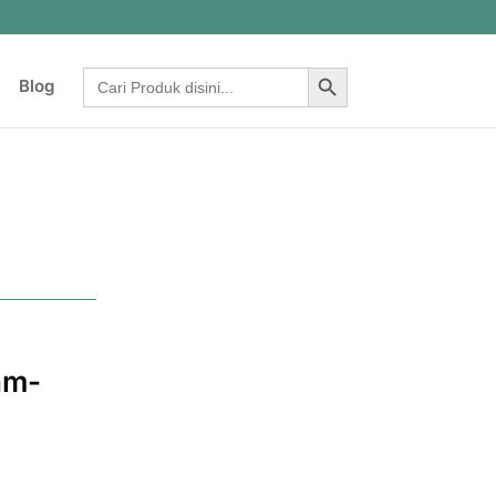
Search Button
Search
Blog
for:
am-