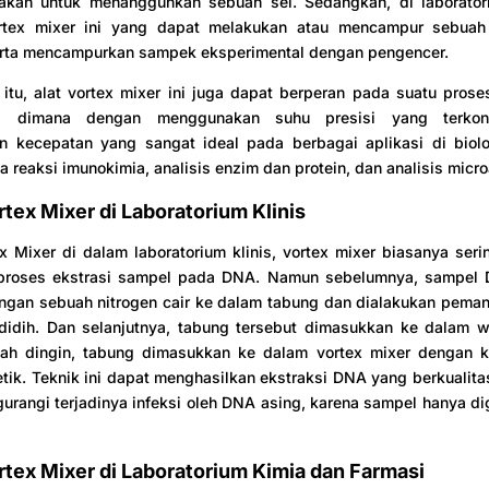
akan untuk menangguhkan sebuah sel. Sedangkan, di laborator
vortex mixer ini yang dapat melakukan atau mencampur sebuah
erta mencampurkan sampek eksperimental dengan pengencer.
itu, alat vortex mixer ini juga dapat berperan pada suatu prose
um, dimana dengan menggunakan suhu presisi yang terkon
 kecepatan yang sangat ideal pada berbagai aplikasi di biolo
a reaksi imunokimia, analisis enzim dan protein, dan analisis micro
rtex Mixer di Laboratorium Klinis
x Mixer di dalam laboratorium klinis, vortex mixer biasanya ser
proses ekstrasi sampel pada DNA. Namun sebelumnya, sampel 
ngan sebuah nitrogen cair ke dalam tabung dan dialakukan pema
idih. Dan selanjutnya, tabung tersebut dimasukkan ke dalam 
elah dingin, tabung dimasukkan ke dalam vortex mixer dengan 
tik. Teknik ini dapat menghasilkan ekstraksi DNA yang berkualitas
angi terjadinya infeksi oleh DNA asing, karena sampel hanya di
rtex Mixer di Laboratorium Kimia dan Farmasi