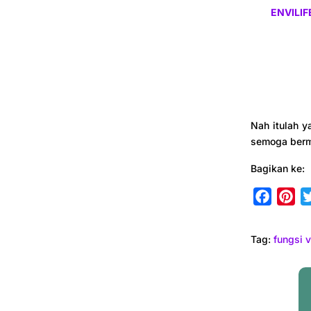
ENVILIF
Nah itulah y
semoga berm
Bagikan ke:
F
P
a
i
c
n
Tag:
fungsi 
e
t
b
e
o
r
o
e