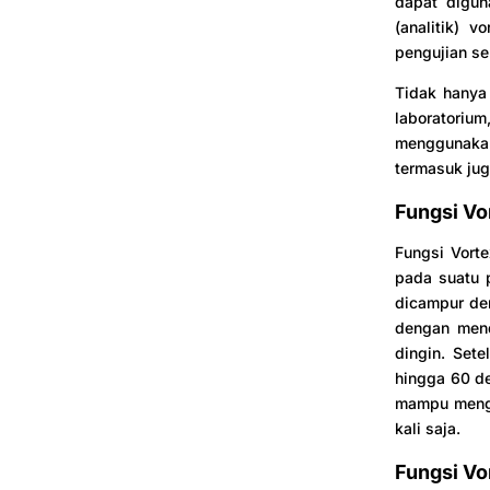
dapat digun
(analitik) 
pengujian s
Tidak hanya 
laboratori
menggunakan
termasuk jug
Fungsi Vo
Fungsi Vorte
pada suatu 
dicampur de
dengan mend
dingin. Set
hingga 60 de
mampu mengur
kali saja.
Fungsi Vo