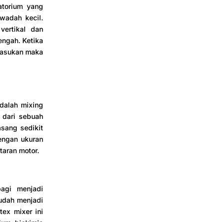
atorium yang
wadah kecil.
vertikal dan
engah. Ketika
masukan maka
adalah mixing
 dari sebuah
asang sedikit
dengan ukuran
aran motor.
bagi menjadi
sudah menjadi
ex mixer ini