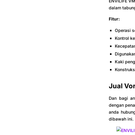
ENVILIFE VM
dalam tabung
Fitur:
Operasi s
Kontrol k
Kecepata
Digunakan
Kaki peng
Konstruks
Jual Vo
Dan bagi an
dengan penaw
anda hubungi
dibawah ini.