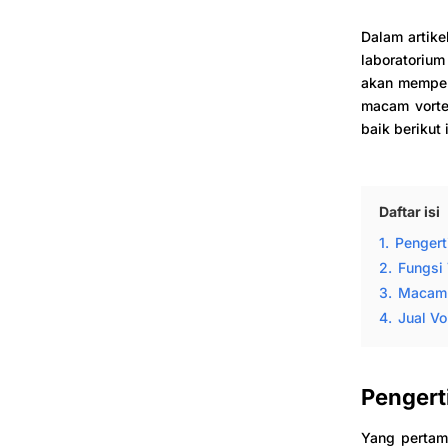
Dalam artike
laboratoriu
akan mempela
macam vortex
baik berikut i
Daftar isi
1.
Pengert
2.
Fungsi 
3.
Macam-
4.
Jual Vo
Pengert
Yang pertam