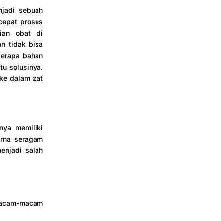
njadi sebuah
cepat proses
ian obat di
n tidak bisa
berapa bahan
tu solusinya.
ke dalam zat
nya memiliki
arna seragam
enjadi salah
 macam-macam