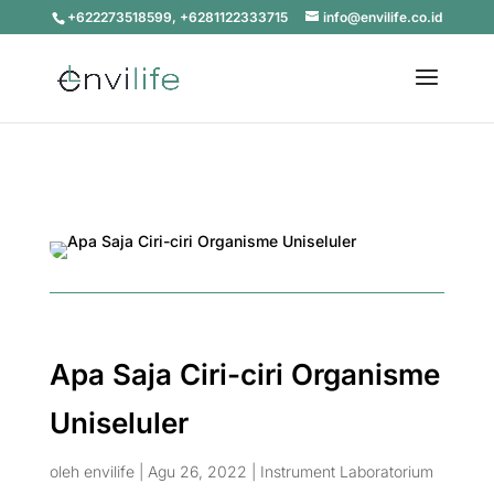
+622273518599, +6281122333715
info@envilife.co.id
Apa Saja Ciri-ciri Organisme
Uniseluler
oleh
envilife
|
Agu 26, 2022
|
Instrument Laboratorium