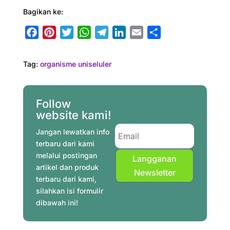
Bagikan ke:
F
P
T
W
T
L
E
S
a
i
w
h
e
i
m
h
c
n
i
a
l
n
a
a
Tag:
organisme uniseluler
e
t
t
t
e
k
i
r
b
e
t
s
g
e
l
e
o
r
e
A
r
d
Follow
o
e
r
p
a
I
website kami!
k
s
p
m
n
Jangan lewatkan info
t
terbaru dari kami
melalui postingan
Langganan
artikel dan produk
Newsletter
terbaru dari kami,
silahkan isi formulir
dibawah ini!