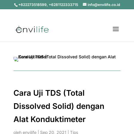
+622273518599, +6281122333715
info@envilife.co.id
Cara Uji TDS (Total
Dissolved Solid) dengan
Alat Konduktimeter
oleh
envilife
|
Sep 20, 2021
|
Tips