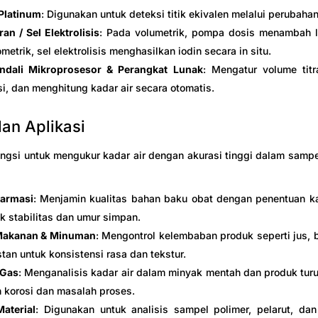
 Platinum
: Digunakan untuk deteksi titik ekivalen melalui perubahan
an / Sel Elektrolisis
: Pada volumetrik, pompa dosis menambah la
metrik, sel elektrolisis menghasilkan iodin secara in situ.
ndali Mikroprosesor & Perangkat Lunak
: Mengatur volume titr
asi, dan menghitung kadar air secara otomatis.
dan Aplikasi
fungsi untuk mengukur kadar air dengan akurasi tinggi dalam sampel
Farmasi
: Menjamin kualitas bahan baku obat dengan penentuan ka
uk stabilitas dan umur simpan.
 Makanan & Minuman
: Mengontrol kelembaban produk seperti jus, bi
stan untuk konsistensi rasa dan tekstur.
 Gas
: Menganalisis kadar air dalam minyak mentah dan produk tu
korosi dan masalah proses.
aterial
: Digunakan untuk analisis sampel polimer, pelarut, da