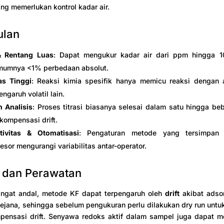
ang memerlukan kontrol kadar air.
ulan
& Rentang Luas
: Dapat mengukur kadar air dari ppm hingga 
umumnya <1% perbedaan absolut.
tas Tinggi
: Reaksi kimia spesifik hanya memicu reaksi dengan a
engaruh volatil lain.
 Analisis
: Proses titrasi biasanya selesai dalam satu hingga be
kompensasi drift.
tivitas & Otomatisasi
: Pengaturan metode yang tersimpan 
esor mengurangi variabilitas antar-operator.
 dan Perawatan
ngat andal, metode KF dapat terpengaruh oleh
drift
akibat adsor
jana, sehingga sebelum pengukuran perlu dilakukan dry run untu
ensasi drift. Senyawa redoks aktif dalam sampel juga dapat 