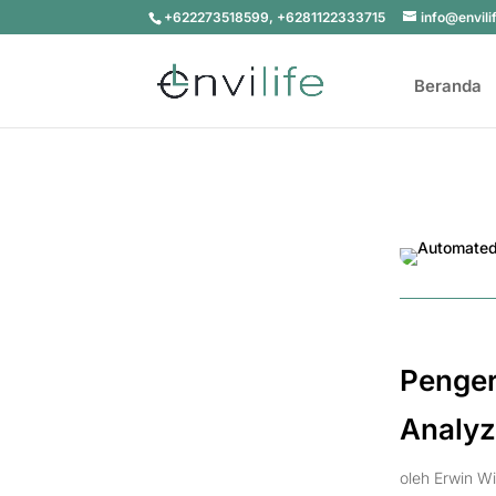
+622273518599, +6281122333715
info@envili
Beranda
Penger
Analyz
oleh
Erwin Wi