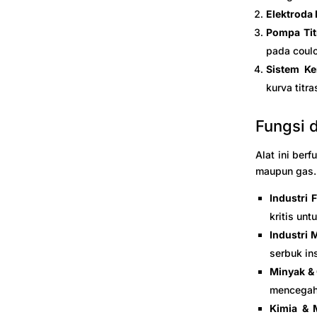
Elektroda
Pompa Titr
pada coulo
Sistem Ke
kurva titr
Fungsi 
Alat ini ber
maupun gas.
Industri 
kritis unt
Industri
serbuk in
Minyak &
mencegah 
Kimia & M