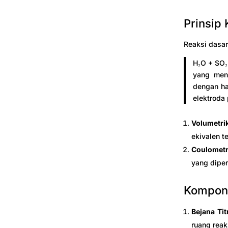
Prinsip 
Reaksi dasar 
H₂O + SO₂ 
yang menu
dengan ha
elektroda
Volumetri
ekivalen t
Coulometr
yang diper
Kompon
Bejana Tit
ruang reak