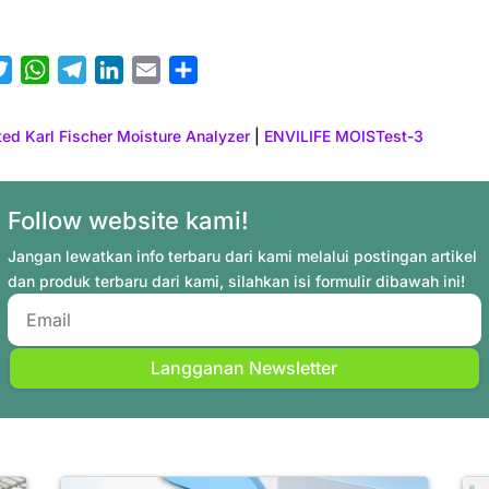
T
W
T
L
E
S
w
h
e
i
m
h
i
a
l
n
a
a
ed Karl Fischer Moisture Analyzer
|
ENVILIFE MOISTest-3
t
t
e
k
i
r
t
s
g
e
l
e
e
A
r
d
Follow website kami!
r
p
a
I
Jangan lewatkan info terbaru dari kami melalui postingan artikel
p
m
n
dan produk terbaru dari kami, silahkan isi formulir dibawah ini!
Langganan Newsletter