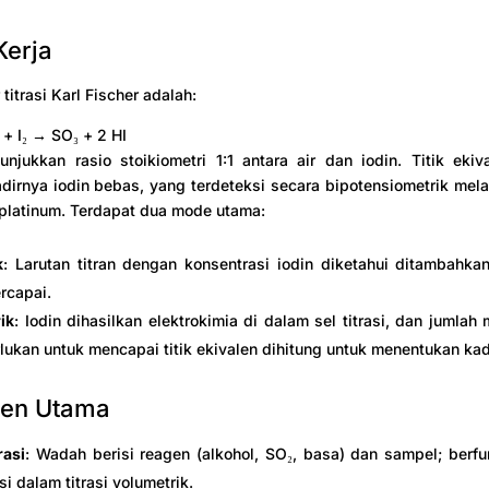
Kerja
titrasi Karl Fischer adalah:
+ I₂ → SO₃ + 2 HI
njukkan rasio stoikiometri 1:1 antara air dan iodin. Titik ekiv
dirnya iodin bebas, yang terdeteksi secara bipotensiometrik mel
 platinum. Terdapat dua mode utama:
k
: Larutan titran dengan konsentrasi iodin diketahui ditambahkan
ercapai.
ik
: Iodin dihasilkan elektrokimia di dalam sel titrasi, dan jumlah 
lukan untuk mencapai titik ekivalen dihitung untuk menentukan kada
en Utama
rasi
: Wadah berisi reagen (alkohol, SO₂, basa) dan sampel; berf
si dalam titrasi volumetrik.