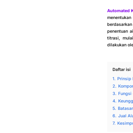
Automated K
menentukan k
berdasarkan 
penentuan ai
titrasi, mul
dilakukan ol
Daftar isi
1.
Prinsip 
2.
Kompo
3.
Fungsi 
4.
Keungg
5.
Batasa
6.
Jual Al
7.
Kesimp