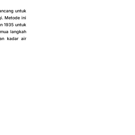
rancang untuk
i. Metode ini
un 1935 untuk
semua langkah
an kadar air