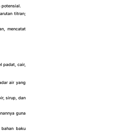
 potensial.
rutan titran;
an, mencatat
 padat, cair,
dar air yang
r, sirup, dan
runannya guna
n bahan baku