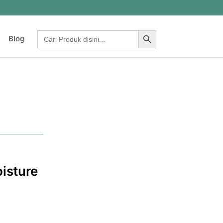
Search Button
Search
Blog
for:
isture