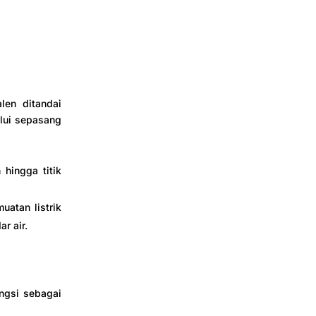
alen ditandai
alui sepasang
 hingga titik
muatan listrik
r air.
ungsi sebagai