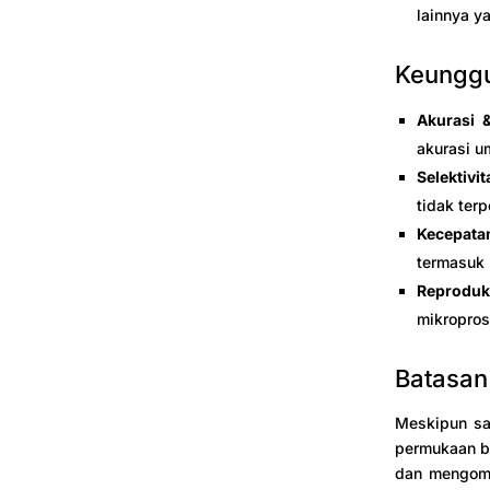
lainnya y
Keungg
Akurasi 
akurasi 
Selektivi
tidak terp
Kecepatan
termasuk 
Reproduk
mikropros
Batasan
Meskipun sa
permukaan be
dan mengomp