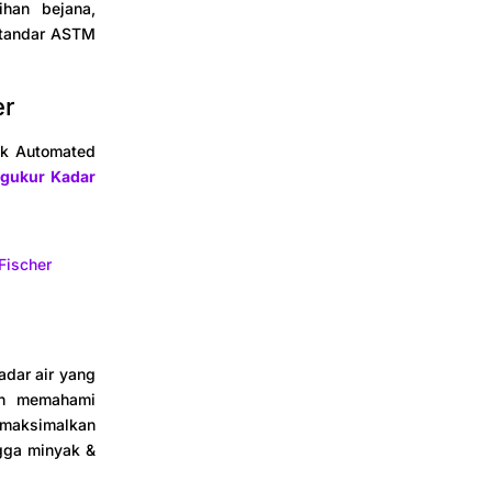
ihan bejana,
 standar ASTM
er
uk Automated
ngukur Kadar
Fischer
adar air yang
gan memahami
emaksimalkan
ngga minyak &