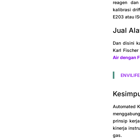
reagen dan 
kalibrasi dr
E203 atau IS
Jual Al
Dan disini 
Karl Fische
Air dengan F
ENVILIFE
Kesimp
Automated Ka
menggabungk
prinsip ker
kinerja inst
gas.