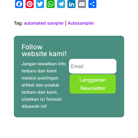
F
P
T
W
T
L
E
S
a
i
w
h
e
i
m
h
c
n
i
a
l
n
a
a
Tag:
automated sampler
|
Autosampler
e
t
t
t
e
k
i
r
b
e
t
s
g
e
l
e
o
r
e
A
r
d
Follow
o
e
r
p
a
I
website kami!
k
s
p
m
n
Jangan lewatkan info
t
terbaru dari kami
melalui postingan
Langganan
artikel dan produk
Newsletter
terbaru dari kami,
silahkan isi formulir
dibawah ini!