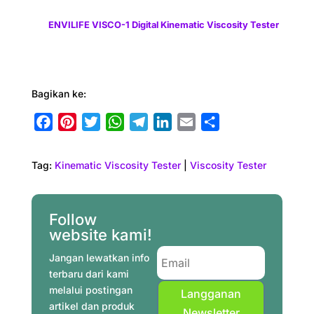
ENVILIFE VISCO-1 Digital Kinematic Viscosity Tester
Bagikan ke:
F
P
T
W
T
L
E
S
a
i
w
h
e
i
m
h
c
n
i
a
l
n
a
a
Tag:
Kinematic Viscosity Tester
|
Viscosity Tester
e
t
t
t
e
k
i
r
b
e
t
s
g
e
l
e
o
r
e
A
r
d
Follow
o
e
r
p
a
I
website kami!
k
s
p
m
n
Jangan lewatkan info
t
terbaru dari kami
melalui postingan
Langganan
artikel dan produk
Newsletter