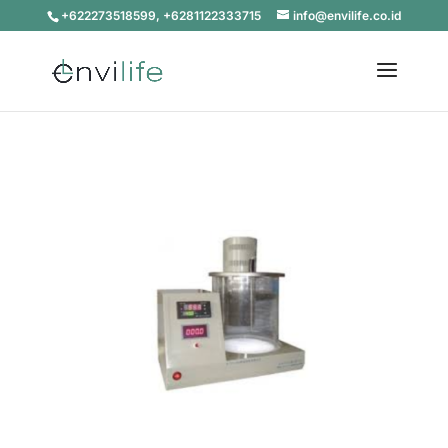
+622273518599, +6281122333715
info@envilife.co.id