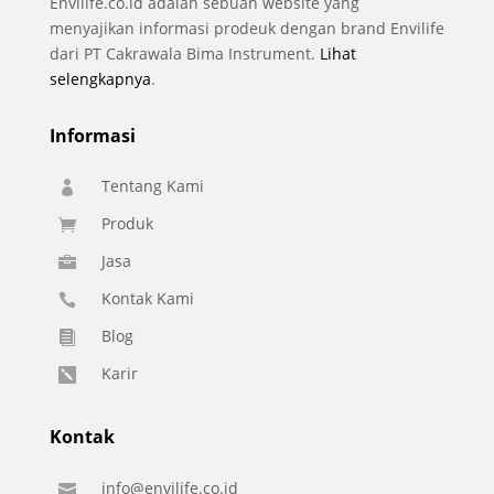
Envilife.co.id adalah sebuah website yang
menyajikan informasi prodeuk dengan brand Envilife
dari PT Cakrawala Bima Instrument.
Lihat
selengkapnya
.
Informasi
Tentang Kami

Produk

Jasa

Kontak Kami

Blog

Karir

Kontak
info@envilife.co.id
