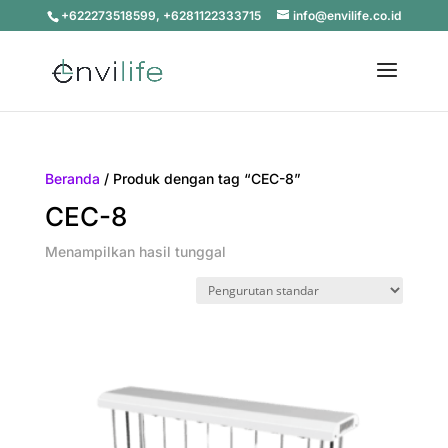
+622273518599, +6281122333715
info@envilife.co.id
Beranda
/ Produk dengan tag “CEC-8”
CEC-8
Menampilkan hasil tunggal