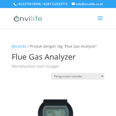
+622273518599, +6281122333715
info@envilife.co.id
Beranda
/ Produk dengan tag “Flue Gas Analyzer”
Flue Gas Analyzer
Menampilkan hasil tunggal