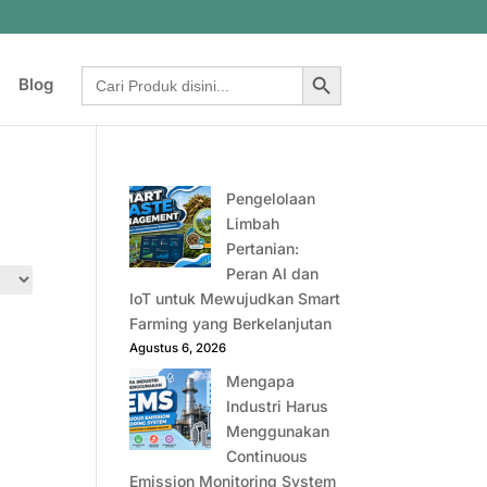
Search Button
Search
Blog
for:
Pengelolaan
Limbah
Pertanian:
Peran AI dan
IoT untuk Mewujudkan Smart
Farming yang Berkelanjutan
Agustus 6, 2026
Mengapa
Industri Harus
Menggunakan
Continuous
Emission Monitoring System