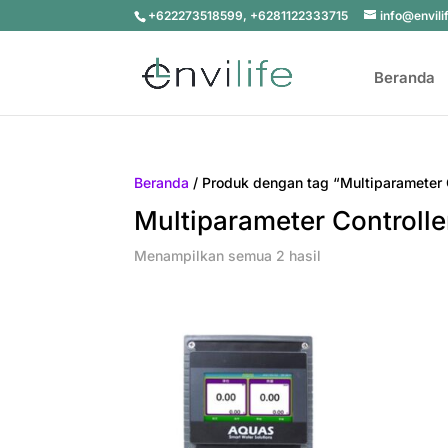
+622273518599, +6281122333715
info@envili
Beranda
Beranda
/ Produk dengan tag “Multiparameter 
Multiparameter Controlle
Menampilkan semua 2 hasil