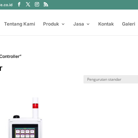
fe.co.id
Tentang Kami
Produk
Jasa
Kontak
Galeri
Controller”
r