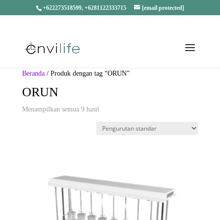
+622273518599, +6281122333715
[email protected]
Beranda
/ Produk dengan tag “ORUN”
ORUN
Menampilkan semua 9 hasil