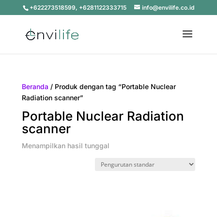
+622273518599, +6281122333715
info@envilife.co.id
Beranda
/ Produk dengan tag “Portable Nuclear
Radiation scanner”
Portable Nuclear Radiation
scanner
Menampilkan hasil tunggal